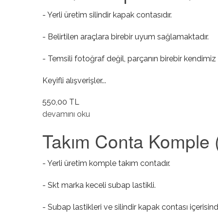
- Yerli üretim silindir kapak contasıdır.
- Belirtilen araçlara birebir uyum sağlamaktadır.
- Temsili fotoğraf değil, parçanın birebir kendimiz 
Keyifli alışverişler...
550,00 TL
Silindir Kapak Contası hakkında
devamını oku
Takım Conta Komple (
- Yerli üretim komple takım contadır.
- Skt marka keceli subap lastikli.
- Subap lastikleri ve silindir kapak contası içerisind