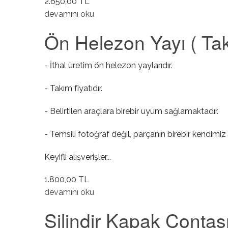
2.650,00 TL
Volant Dişlisi hakkında
devamını oku
Ön Helezon Yayı ( Tak
- İthal üretim ön helezon yaylarıdır.
- Takım fiyatıdır.
- Belirtilen araçlara birebir uyum sağlamaktadır.
- Temsili fotoğraf değil, parçanın birebir kendimiz 
Keyifli alışverişler...
1.800,00 TL
Ön Helezon Yayı ( Takım ) hakkında
devamını oku
Silindir Kapak Contas