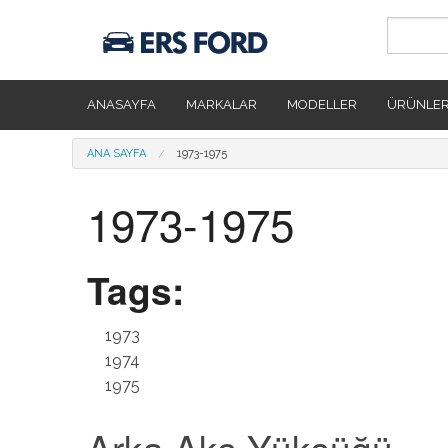
Ana içeriğe atla
ANASAYFA
MARKALAR
MODELLER
ÜRÜNLE
Buradasınız
ANA SAYFA
1973-1975
1973-1975
Tags:
1973
1974
1975
Arka Aks Yüksüğü