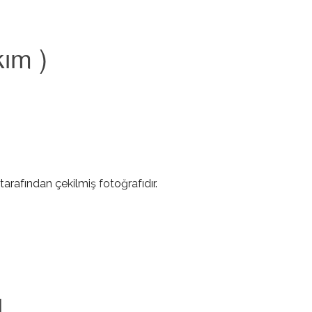
ım )
tarafından çekilmiş fotoğrafıdır.
ı