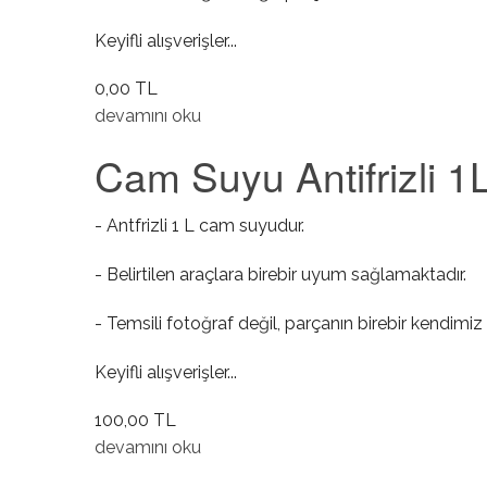
Keyifli alışverişler...
0,00 TL
Cam Suyu Antifrizli 3L hakkında
devamını oku
Cam Suyu Antifrizli 1
- Antfrizli 1 L cam suyudur.
- Belirtilen araçlara birebir uyum sağlamaktadır.
- Temsili fotoğraf değil, parçanın birebir kendimiz 
Keyifli alışverişler...
100,00 TL
Cam Suyu Antifrizli 1L hakkında
devamını oku