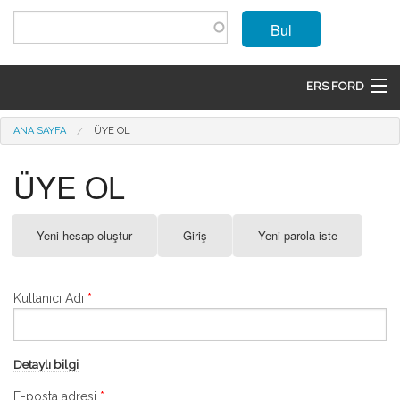
Ana içeriğe atla
Bul
ERS FORD
ANASAYFA
Buradasınız
ANA SAYFA
ÜYE OL
MARKALAR
ÜYE OL
MODELLER
Birincil sekmeler
Yeni hesap oluştur
(etkin
Giriş
Yeni parola iste
ÜRÜNLER
sekme)
İLETIŞIM
Kullanıcı Adı
*
ÜYE OL
GIRIŞ
Detaylı bilgi
E-posta adresi
*
SEPET