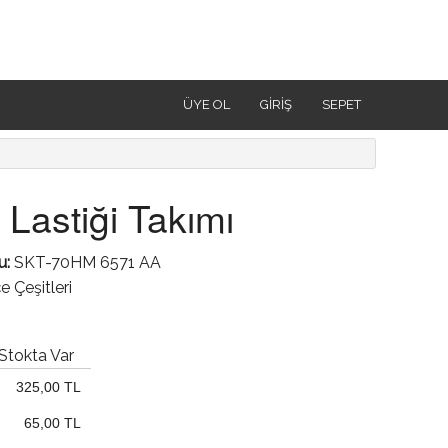
ÜYE OL
GIRIŞ
SEPET
Lastiği Takımı
u:
SKT-70HM 6571 AA
 Çeşitleri
Stokta Var
325,00 TL
65,00 TL