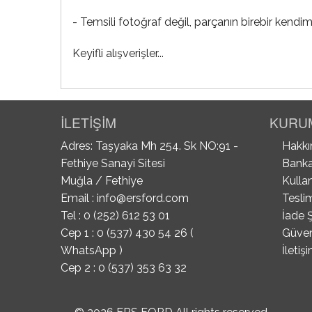
- Temsili fotoğraf değil, parçanın birebir kendim
Keyifli alışverişler...
İLETİŞİM
KURU
Adres: Taşyaka Mh 254. Sk NO:91 -
Hakkı
Fethiye Sanayi Sitesi
Banka
Muğla / Fethiye
Kullan
Email :
info@ersford.com
Tesli
Tel : 0 (252) 612 53 01
İade Ş
Cep 1 : 0 (537) 430 54 26 (
Güvenl
WhatsApp )
İletiş
Cep 2 : 0 (537) 353 63 32