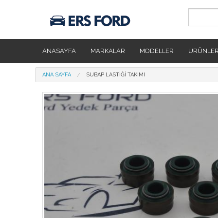
Ana içeriğe atla
ANASAYFA
MARKALAR
MODELLER
ÜRÜNLE
Buradasınız
ANA SAYFA
SUBAP LASTIĞI TAKIMI