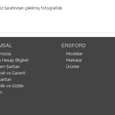
iz tarafından çekilmiş fotoğrafıdır.
MSAL
ERSFORD
mızda
Modeller
 Hesap Bilgileri
Markalar
ım Şartları
Ürünler
mat ve Garanti
artları
ik ve Gizlilik
im