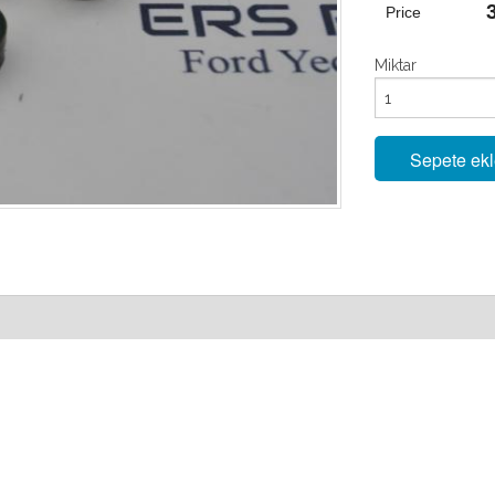
Price
Miktar
Sepete ek