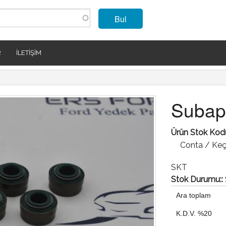
Bul
R
İLETIŞIM
Subap 
Ürün Stok Kod
Conta / Keçe
SKT
Stok Durumu::
Ara toplam
K.D.V. %20