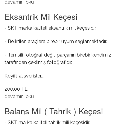
Ön Krank Keçesi hakkında
devamını oku
Eksantrik Mil Keçesi
- SKT marka kaliteli eksantrik mil keçesidir.
- Belirtilen araçlara birebir uyum sağlamaktadır.
- Temsili fotoğraf değil, parçanın birebir kendimiz
tarafından çekilmiş fotoğrafıdır.
Keyifli alışverişler...
200,00 TL
Eksantrik Mil Keçesi hakkında
devamını oku
Balans Mil ( Tahrik ) Keçesi
- SKT marka kaliteli tahrik mili keçesidir.