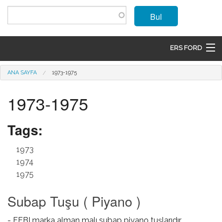
Ana içeriğe atla
Bul
ERS FORD
ANASAYFA
Buradasınız
ANA SAYFA
1973-1975
MARKALAR
1973-1975
MODELLER
Tags:
ÜRÜNLER
1973
İLETIŞIM
1974
1975
ÜYE OL
Subap Tuşu ( Piyano )
GIRIŞ
- FEBI marka alman malı subap piyano tuşlarıdır.
SEPET