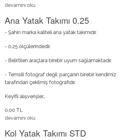
Ana Yatak Takımı 0.50 hakkında
devamını oku
Ana Yatak Takımı 0.25
- Şahin marka kaliteli ana yatak takımıdır.
- 0.25 ölçülerindedir.
- Belirtilen araçlara birebir uyum sağlamaktadır.
- Temsili fotoğraf değil, parçanın birebir kendimiz
tarafından çekilmiş fotoğrafıdır.
Keyifli alışverişler...
0,00 TL
Ana Yatak Takımı 0.25 hakkında
devamını oku
Kol Yatak Takımı STD