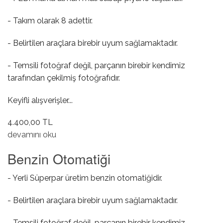
- Takım olarak 8 adettir.
- Belirtilen araçlara birebir uyum sağlamaktadır.
- Temsili fotoğraf değil, parçanın birebir kendimiz
tarafından çekilmiş fotoğrafıdır.
Keyifli alışverişler...
4.400,00 TL
Subap Tuşu ( Piyano ) hakkında
devamını oku
Benzin Otomatiği
- Yerli Süperpar üretim benzin otomatiğidir.
- Belirtilen araçlara birebir uyum sağlamaktadır.
- Temsili fotoğraf değil, parçanın birebir kendimiz