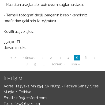
- Belirtilen araçlara birebir uyum sağlamaktadır.
- Temsili fotoğraf değil, parçanın birebir kendimiz
tarafından çekilmiş fotoğrafıdır.
Keyifli alışverişler...
550,00 TL
Kol Yatak Takımı 0.50 hakkında
devamını oku
Sayfalar
« ilk
‹ önceki
1
2
3
4
5
6
7
8
9
…
sonraki ›
son »
İLETİŞİM
Adres: Taşyaka Mh 254. Sk NO:91 - Fethiye Sanayi Sitesi
Muğla / Fethiye
Email :
info@ersford.com
Tel : 0 (252) 612 53 01