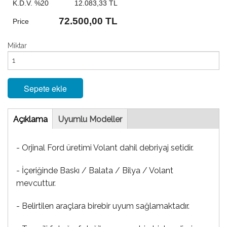
K.D.V. %20
12.083,33 TL
72.500,00 TL
Price
Miktar
Sepete ekle
Tab
Açıklama
(etkin
Uyumlu Modeller
sekme)
- Orjinal Ford üretimi Volant dahil debriyaj setidir.
- İçeriğinde Baskı / Balata / Bilya / Volant
mevcuttur.
- Belirtilen araçlara birebir uyum sağlamaktadır.