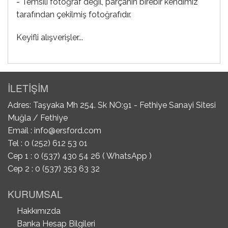
- Temsili fotoğraf değil, parçanın birebir kendimiz
tarafından çekilmiş fotoğrafıdır.
Keyifli alışverişler...
İLETİŞİM
Adres: Taşyaka Mh 254. Sk NO:91 - Fethiye Sanayi Sitesi
Muğla / Fethiye
Email :
info@ersford.com
Tel : 0 (252) 612 53 01
Cep 1 : 0 (537) 430 54 26 ( WhatsApp )
Cep 2 : 0 (537) 353 63 32
KURUMSAL
Hakkımızda
Banka Hesap Bilgileri