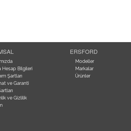
MSAL
ERSFORD
mızda
Modeller
 Hesap Bilgileri
Markalar
ım Şartları
Ürünler
mat ve Garanti
artları
ik ve Gizlilik
im