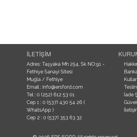
İLETİŞİM
KURU
Adres: Taşyaka Mh 254. Sk NO:91 -
Hakkı
Fethiye Sanayi Sitesi
Banka
Muğla / Fethiye
Kullan
Email :
info@ersford.com
Tesli
Tel : 0 (252) 612 53 01
İade Ş
Cep 1 : 0 (537) 430 54 26 (
Güvenl
WhatsApp )
İletiş
Cep 2 : 0 (537) 353 63 32