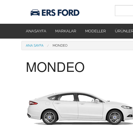
Ana içeriğe atla
ANASAYFA
MARKALAR
MODELLER
ÜRÜNLE
Buradasınız
ANA SAYFA
MONDEO
MONDEO