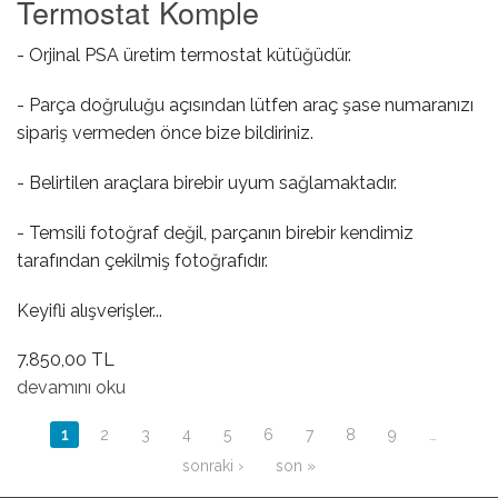
Termostat Komple
- Orjinal PSA üretim termostat kütüğüdür.
- Parça doğruluğu açısından lütfen araç şase numaranızı
sipariş vermeden önce bize bildiriniz.
- Belirtilen araçlara birebir uyum sağlamaktadır.
- Temsili fotoğraf değil, parçanın birebir kendimiz
tarafından çekilmiş fotoğrafıdır.
Keyifli alışverişler...
7.850,00 TL
Termostat Komple hakkında
devamını oku
Sayfalar
1
2
3
4
5
6
7
8
9
…
sonraki ›
son »