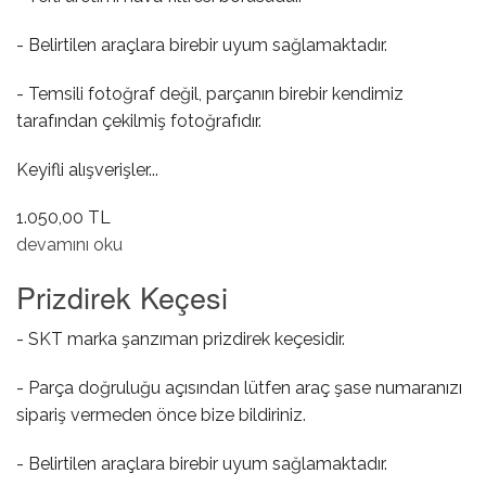
- Belirtilen araçlara birebir uyum sağlamaktadır.
- Temsili fotoğraf değil, parçanın birebir kendimiz
tarafından çekilmiş fotoğrafıdır.
Keyifli alışverişler...
1.050,00 TL
Hava Filtresi Ara Borusu hakkında
devamını oku
Prizdirek Keçesi
- SKT marka şanzıman prizdirek keçesidir.
- Parça doğruluğu açısından lütfen araç şase numaranızı
sipariş vermeden önce bize bildiriniz.
- Belirtilen araçlara birebir uyum sağlamaktadır.