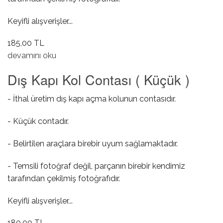
Keyifli alışverişler...
185,00 TL
Dış Kapı Kol Contası ( Büyük ) hakkında
devamını oku
Dış Kapı Kol Contası ( Küçük )
- İthal üretim dış kapı açma kolunun contasıdır.
- Küçük contadır.
- Belirtilen araçlara birebir uyum sağlamaktadır.
- Temsili fotoğraf değil, parçanın birebir kendimiz
tarafından çekilmiş fotoğrafıdır.
Keyifli alışverişler...
180,00 TL