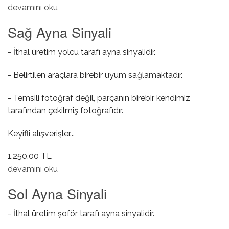
Fan Motor Modülü hakkında
devamını oku
Sağ Ayna Sinyali
- İthal üretim yolcu tarafı ayna sinyalidir.
- Belirtilen araçlara birebir uyum sağlamaktadır.
- Temsili fotoğraf değil, parçanın birebir kendimiz
tarafından çekilmiş fotoğrafıdır.
Keyifli alışverişler...
1.250,00 TL
Sağ Ayna Sinyali hakkında
devamını oku
Sol Ayna Sinyali
- İthal üretim şoför tarafı ayna sinyalidir.