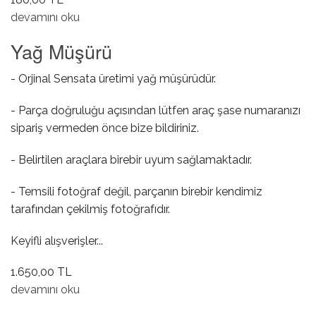
Dış Kapı Kol Contası ( Küçük ) hakkında
devamını oku
Yağ Müşürü
- Orjinal Sensata üretimi yağ müşürüdür.
- Parça doğruluğu açısından lütfen araç şase numaranızı
sipariş vermeden önce bize bildiriniz.
- Belirtilen araçlara birebir uyum sağlamaktadır.
- Temsili fotoğraf değil, parçanın birebir kendimiz
tarafından çekilmiş fotoğrafıdır.
Keyifli alışverişler...
1.650,00 TL
Yağ Müşürü hakkında
devamını oku