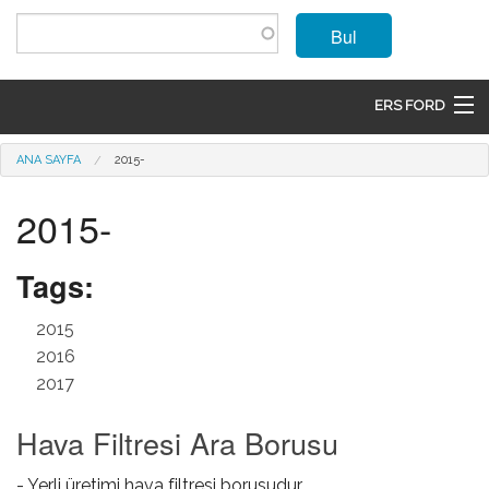
Ana içeriğe atla
Bul
ERS FORD
ANASAYFA
Buradasınız
ANA SAYFA
2015-
MARKALAR
2015-
MODELLER
Tags:
ÜRÜNLER
2015
İLETIŞIM
2016
2017
ÜYE OL
Hava Filtresi Ara Borusu
GIRIŞ
- Yerli üretimi hava filtresi borusudur.
SEPET