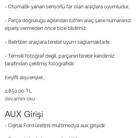
- Otomatik yanan sensörlü far olan araçlara uyumludur.
- Parça doğruluğu açısından lütfen araç şase numaranızı
sipariş vermeden önce bize bildiriniz.
- Belirtilen araçlara birebir uyum sağlamaktadır.
- Temsili fotoğraf değil, parçanın birebir kendimiz
tarafından çekilmiş fotoğrafıdır.
Keyifli alışverişler...
2.850,00 TL
Far Açma Anahtarı ( Ön Sisli / Otomatik Yanan ) hakkında
devamını oku
AUX Girişi
- Orjinal Ford üretimi multimedya aux girişidir.