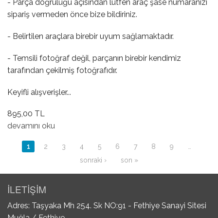
- Parça doğruluğu açısından lütfen araç şase numaranızı
sipariş vermeden önce bize bildiriniz.
- Belirtilen araçlara birebir uyum sağlamaktadır.
- Temsili fotoğraf değil, parçanın birebir kendimiz
tarafından çekilmiş fotoğrafıdır.
Keyifli alışverişler...
895,00 TL
AUX Girişi hakkında
devamını oku
Sayfalar
1
2
3
4
5
6
7
8
9
…
sonraki ›
son »
İLETİŞİM
Adres: Taşyaka Mh 254. Sk NO:91 - Fethiye Sanayi Sitesi
Muğla / Fethiye