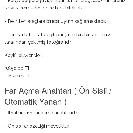
- Parça doğruluğu açısından lütfen araç şase numaranızı
sipariş vermeden önce bize bildiriniz.
- Belirtilen araçlara birebir uyum sağlamaktadır.
- Temsili fotoğraf değil, parçanın birebir kendimiz
tarafından çekilmiş fotoğrafıdır.
Keyifli alışverişler...
2.850,00 TL
Far Açma Anahtarı ( Ön Sisli / Otomatik Farsız ) hakkında
devamını oku
Far Açma Anahtarı ( Ön Sisli /
Otomatik Yanan )
- İthal üretim far açma anahtarıdır.
- Ön sis far özelliği mevcuttur.