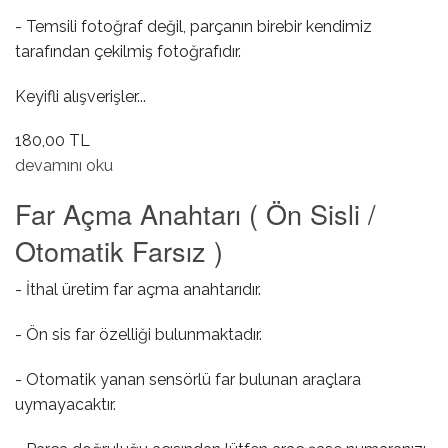
- Temsili fotoğraf değil, parçanın birebir kendimiz
tarafından çekilmiş fotoğrafıdır.
Keyifli alışverişler...
180,00 TL
Dış Kapı Kol Contası ( Küçük ) hakkında
devamını oku
Far Açma Anahtarı ( Ön Sisli /
Otomatik Farsız )
- İthal üretim far açma anahtarıdır.
- Ön sis far özelliği bulunmaktadır.
- Otomatik yanan sensörlü far bulunan araçlara
uymayacaktır.