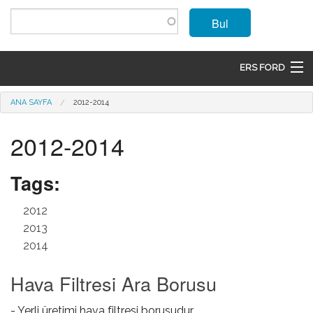
Ana içeriğe atla
Bul
ERS FORD
ANASAYFA
Buradasınız
ANA SAYFA
2012-2014
MARKALAR
2012-2014
MODELLER
Tags:
ÜRÜNLER
2012
İLETIŞIM
2013
2014
ÜYE OL
Hava Filtresi Ara Borusu
GIRIŞ
- Yerli üretimi hava filtresi borusudur.
SEPET