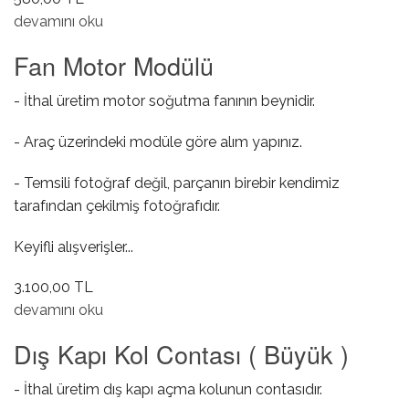
Dörtlü Sinyal / Kapı İç Kilitleme Düğmesi hakkında
devamını oku
Fan Motor Modülü
- İthal üretim motor soğutma fanının beynidir.
- Araç üzerindeki modüle göre alım yapınız.
- Temsili fotoğraf değil, parçanın birebir kendimiz
tarafından çekilmiş fotoğrafıdır.
Keyifli alışverişler...
3.100,00 TL
Fan Motor Modülü hakkında
devamını oku
Dış Kapı Kol Contası ( Büyük )
- İthal üretim dış kapı açma kolunun contasıdır.