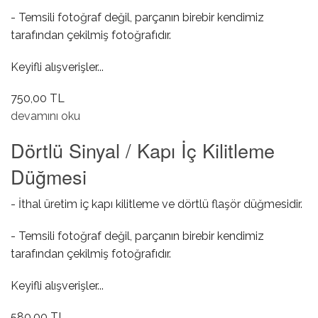
- Temsili fotoğraf değil, parçanın birebir kendimiz
tarafından çekilmiş fotoğrafıdır.
Keyifli alışverişler...
750,00 TL
Şanzıman Aks Keçesi ( Otomatik / Powershift ) hakkında
devamını oku
Dörtlü Sinyal / Kapı İç Kilitleme
Düğmesi
- İthal üretim iç kapı kilitleme ve dörtlü flaşör düğmesidir.
- Temsili fotoğraf değil, parçanın birebir kendimiz
tarafından çekilmiş fotoğrafıdır.
Keyifli alışverişler...
580,00 TL