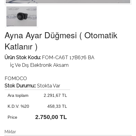
Ayna Ayar Düğmesi ( Otomatik
Katlanır )
Ürün Stok Kodu:
FOM-CA6T 17B676 BA
İç Ve Dış Elektronik Aksam
FOMOCO
Stok Durumu::
Stokta Var
Ara toplam
2.291,67 TL
K.D.V. %20
458,33 TL
2.750,00 TL
Price
Miktar