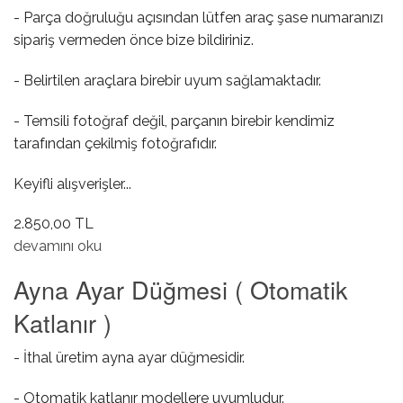
- Parça doğruluğu açısından lütfen araç şase numaranızı
sipariş vermeden önce bize bildiriniz.
- Belirtilen araçlara birebir uyum sağlamaktadır.
- Temsili fotoğraf değil, parçanın birebir kendimiz
tarafından çekilmiş fotoğrafıdır.
Keyifli alışverişler...
2.850,00 TL
Far Açma Anahtarı ( Ön Sisli / Otomatik Yanan ) hakkında
devamını oku
Ayna Ayar Düğmesi ( Otomatik
Katlanır )
- İthal üretim ayna ayar düğmesidir.
- Otomatik katlanır modellere uyumludur.