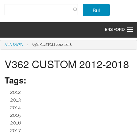
Ana içeriğe atla
Bul
ERS FORD
ANASAYFA
Buradasınız
ANA SAYFA
V362 CUSTOM 2012-2018
MARKALAR
V362 CUSTOM 2012-2018
MODELLER
Tags:
ÜRÜNLER
2012
İLETIŞIM
2013
2014
ÜYE OL
2015
2016
GIRIŞ
2017
SEPET