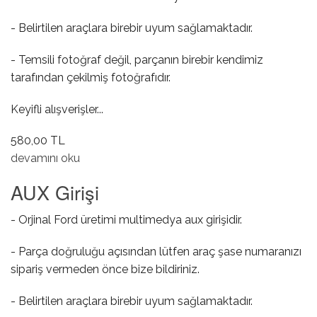
- Belirtilen araçlara birebir uyum sağlamaktadır.
- Temsili fotoğraf değil, parçanın birebir kendimiz
tarafından çekilmiş fotoğrafıdır.
Keyifli alışverişler...
580,00 TL
Ayna Ayar Düğmesi ( Otomatik Katlanır ) hakkında
devamını oku
AUX Girişi
- Orjinal Ford üretimi multimedya aux girişidir.
- Parça doğruluğu açısından lütfen araç şase numaranızı
sipariş vermeden önce bize bildiriniz.
- Belirtilen araçlara birebir uyum sağlamaktadır.