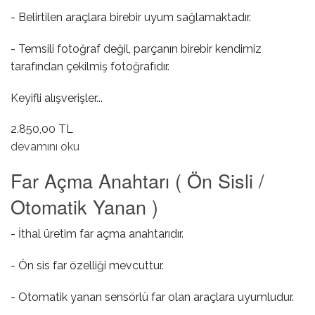
- Belirtilen araçlara birebir uyum sağlamaktadır.
- Temsili fotoğraf değil, parçanın birebir kendimiz
tarafından çekilmiş fotoğrafıdır.
Keyifli alışverişler...
2.850,00 TL
Far Açma Anahtarı ( Ön Sisli / Otomatik Farsız ) hakkında
devamını oku
Far Açma Anahtarı ( Ön Sisli /
Otomatik Yanan )
- İthal üretim far açma anahtarıdır.
- Ön sis far özelliği mevcuttur.
- Otomatik yanan sensörlü far olan araçlara uyumludur.