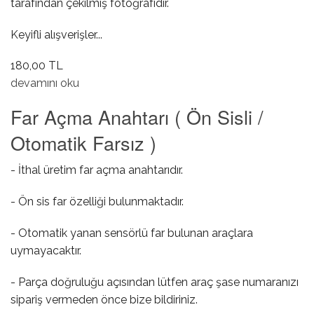
tarafından çekilmiş fotoğrafıdır.
Keyifli alışverişler...
180,00 TL
Dış Kapı Kol Contası ( Küçük ) hakkında
devamını oku
Far Açma Anahtarı ( Ön Sisli /
Otomatik Farsız )
- İthal üretim far açma anahtarıdır.
- Ön sis far özelliği bulunmaktadır.
- Otomatik yanan sensörlü far bulunan araçlara
uymayacaktır.
- Parça doğruluğu açısından lütfen araç şase numaranızı
sipariş vermeden önce bize bildiriniz.