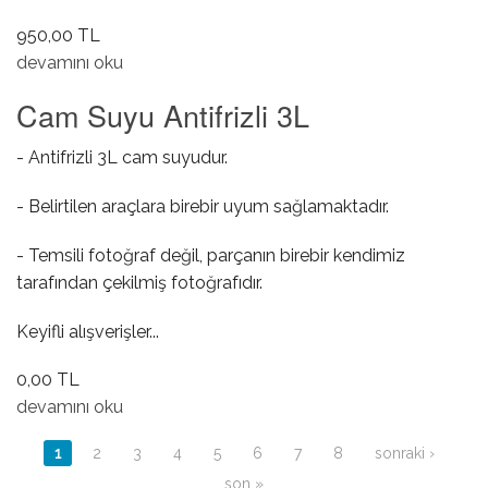
950,00 TL
Direksiyon Krom Çitası hakkında
devamını oku
Cam Suyu Antifrizli 3L
- Antifrizli 3L cam suyudur.
- Belirtilen araçlara birebir uyum sağlamaktadır.
- Temsili fotoğraf değil, parçanın birebir kendimiz
tarafından çekilmiş fotoğrafıdır.
Keyifli alışverişler...
0,00 TL
Cam Suyu Antifrizli 3L hakkında
devamını oku
Sayfalar
1
2
3
4
5
6
7
8
sonraki ›
son »