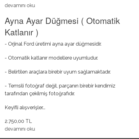
Yağ Seviye Müşürü hakkında
devamını oku
Ayna Ayar Düğmesi ( Otomatik
Katlanır )
- Orjinal Ford üretimi ayna ayar düğmesidir.
- Otomatik katlanır modellere uyumludur.
- Belirtilen araçlara birebir uyum sağlamaktadır.
- Temsili fotoğraf değil, parçanın birebir kendimiz
tarafından çekilmiş fotoğrafıdır.
Keyifli alışverişler...
2.750,00 TL
Ayna Ayar Düğmesi ( Otomatik Katlanır ) hakkında
devamını oku