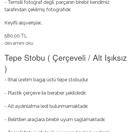
- Temsili fotoğraf değil, parçanın birebir kendimiz
tarafından çekilmiş fotoğrafıdır.
Keyifli alışverişler...
580,00 TL
Ayna Ayar Düğmesi ( Otomatik Katlanır ) hakkında
devamını oku
Tepe Stobu ( Çerçeveli / Alt Işıksız
)
- İthal üretim bagaj üstü tepe stobudur.
- Plastik çerçeve ile beraber şekildedir.
- Alt aydınlatma ledi bulunmamaktadır.
- Belirtilen araçlara birebir uyum sağlamaktadır.