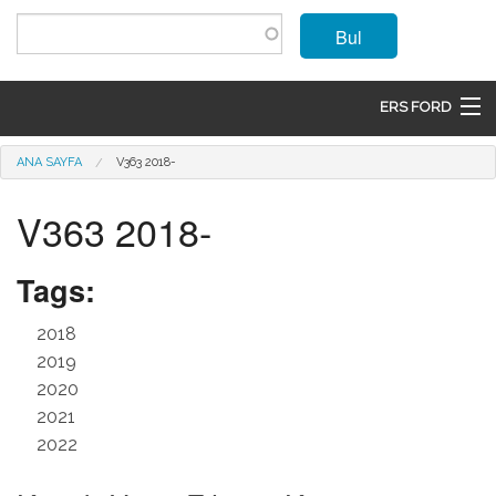
Ana içeriğe atla
Bul
ERS FORD
ANASAYFA
Buradasınız
ANA SAYFA
V363 2018-
MARKALAR
V363 2018-
MODELLER
Tags:
ÜRÜNLER
2018
İLETIŞIM
2019
2020
ÜYE OL
2021
2022
GIRIŞ
SEPET