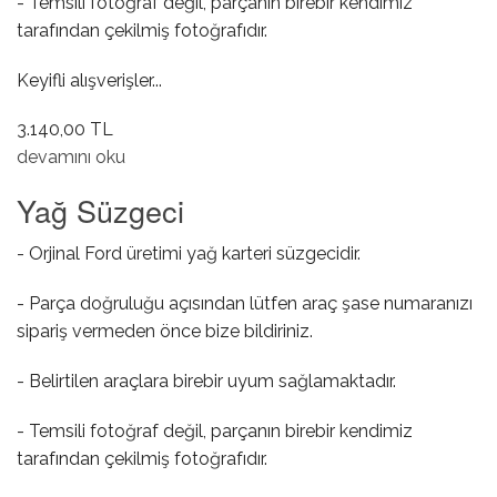
- Temsili fotoğraf değil, parçanın birebir kendimiz
tarafından çekilmiş fotoğrafıdır.
Keyifli alışverişler...
3.140,00 TL
Tepe Stobu ( Çerçeveli / Alt Işıksız ) hakkında
devamını oku
Yağ Süzgeci
- Orjinal Ford üretimi yağ karteri süzgecidir.
- Parça doğruluğu açısından lütfen araç şase numaranızı
sipariş vermeden önce bize bildiriniz.
- Belirtilen araçlara birebir uyum sağlamaktadır.
- Temsili fotoğraf değil, parçanın birebir kendimiz
tarafından çekilmiş fotoğrafıdır.