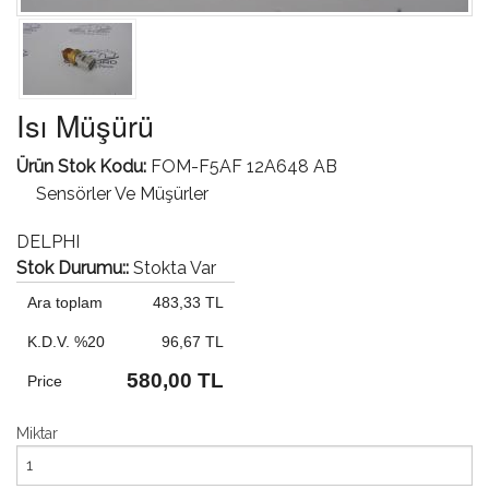
Isı Müşürü
Ürün Stok Kodu:
FOM-F5AF 12A648 AB
Sensörler Ve Müşürler
DELPHI
Stok Durumu::
Stokta Var
Ara toplam
483,33 TL
K.D.V. %20
96,67 TL
580,00 TL
Price
Miktar