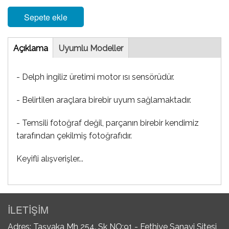
Sepete ekle
Tab
Açıklama
(etkin
Uyumlu Modeller
sekme)
- Delph ingiliz üretimi motor ısı sensörüdür.
- Belirtilen araçlara birebir uyum sağlamaktadır.
- Temsili fotoğraf değil, parçanın birebir kendimiz
tarafından çekilmiş fotoğrafıdır.
Keyifli alışverişler...
İLETİŞİM
Adres: Taşyaka Mh 254. Sk NO:91 - Fethiye Sanayi Sitesi