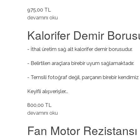
975,00 TL
Kalorifer Demir Borusu Sol Üst hakkında
devamını oku
Kalorifer Demir Borus
- İthal üretim sağ alt kalorifer demir borusudur.
- Belirtilen araçlara birebir uyum sağlamaktadır.
- Temsili fotoğraf değil, parçanın birebir kendimiz 
Keyifli alışverişler...
800,00 TL
Kalorifer Demir Borusu Sağ Alt hakkında
devamını oku
Fan Motor Rezistansı