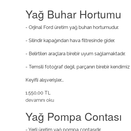
Yağ Buhar Hortumu
- Orjinal Ford üretim yağ buharı hortumudur.
- Silindir kapağından hava filtresinde gider.
- Belirtilen araçlara birebir uyum sağlamaktadır.
- Temsili fotoğraf değil, parçanın birebir kendimiz 
Keyifli alışverişler...
1.550,00 TL
Yağ Buhar Hortumu hakkında
devamını oku
Yağ Pompa Contası
- Yerli üretim yağ pompa contasıdır.