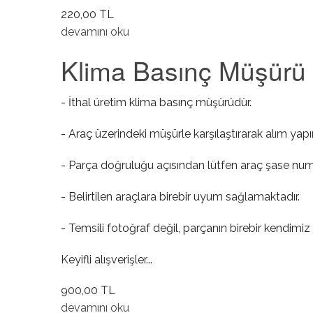
220,00 TL
Yakıt Deposu Buhar Valfi Contası hakkında
devamını oku
Klima Basınç Müşürü
- İthal üretim klima basınç müşürüdür.
- Araç üzerindeki müşürle karşılaştırarak alım yapı
- Parça doğruluğu açısından lütfen araç şase numa
- Belirtilen araçlara birebir uyum sağlamaktadır.
- Temsili fotoğraf değil, parçanın birebir kendimiz 
Keyifli alışverişler...
900,00 TL
Klima Basınç Müşürü hakkında
devamını oku