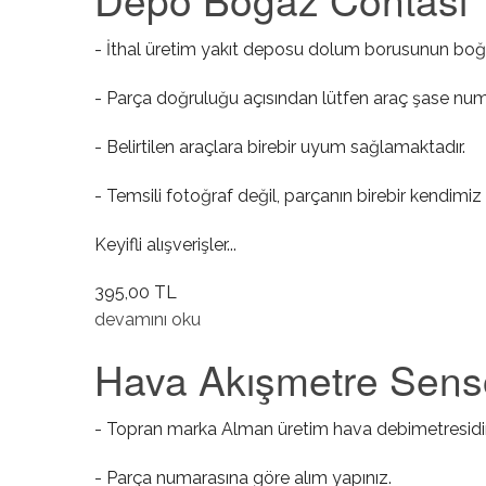
- İthal üretim yakıt deposu dolum borusunun boğa
- Parça doğruluğu açısından lütfen araç şase numa
- Belirtilen araçlara birebir uyum sağlamaktadır.
- Temsili fotoğraf değil, parçanın birebir kendimiz 
Keyifli alışverişler...
395,00 TL
Depo Boğaz Contası hakkında
devamını oku
Hava Akışmetre Sens
- Topran marka Alman üretim hava debimetresidir
- Parça numarasına göre alım yapınız.