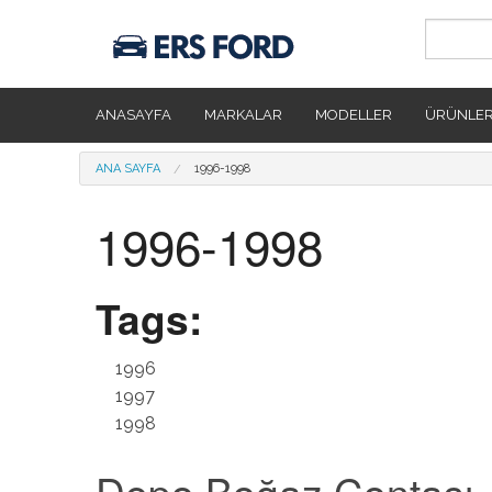
Ana içeriğe atla
ANASAYFA
MARKALAR
MODELLER
ÜRÜNLE
Buradasınız
ANA SAYFA
1996-1998
1996-1998
Tags:
1996
1997
1998
Depo Boğaz Contası