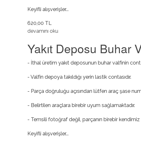
Keyifli alışverişler...
620,00 TL
Hararet Müşürü hakkında
devamını oku
Yakıt Deposu Buhar Va
- İthal üretim yakıt deposunun buhar valfinin conta
- Valfin depoya takıldığı yerin lastik contasıdır.
- Parça doğruluğu açısından lütfen araç şase numa
- Belirtilen araçlara birebir uyum sağlamaktadır.
- Temsili fotoğraf değil, parçanın birebir kendimiz 
Keyifli alışverişler...