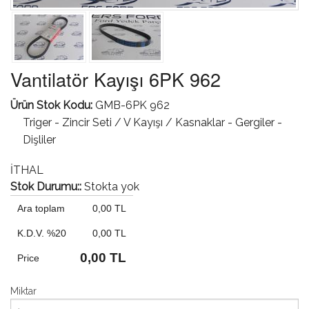
Vantilatör Kayışı 6PK 962
Ürün Stok Kodu:
GMB-6PK 962
Triger - Zincir Seti / V Kayışı / Kasnaklar - Gergiler -
Dişliler
İTHAL
Stok Durumu::
Stokta yok
Ara toplam
0,00 TL
K.D.V. %20
0,00 TL
0,00 TL
Price
Miktar