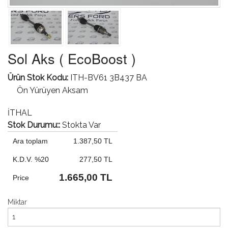
Sol Aks ( EcoBoost )
Ürün Stok Kodu:
ITH-BV61 3B437 BA
Ön Yürüyen Aksam
İTHAL
Stok Durumu::
Stokta Var
Ara toplam
1.387,50 TL
K.D.V. %20
277,50 TL
1.665,00 TL
Price
Miktar