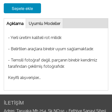
Sepete ekle
Tab
Açıklama
(etkin
Uyumlu Modeller
sekme)
- Yerli üretim kaliteli rot milidir.
- Belirtilen araçlara birebir uyum sağlamaktadır.
- Temsili fotoğraf değil, parçanın birebir kendimiz
tarafından çekilmiş fotoğrafıdır.
Keyifli alışverişler...
İLETİŞİM
Adres: Taşyaka Mh 254. Sk NO:91 - Fethiye Sanayi Sitesi