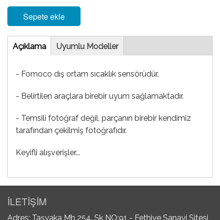
Sepete ekle
Tab
Açıklama
(etkin
Uyumlu Modeller
sekme)
- Fomoco dış ortam sıcaklık sensörüdür.
- Belirtilen araçlara birebir uyum sağlamaktadır.
- Temsili fotoğraf değil, parçanın birebir kendimiz
tarafından çekilmiş fotoğrafıdır.
Keyifli alışverişler...
İLETİŞİM
Adres: Taşyaka Mh 254. Sk NO:91 - Fethiye Sanayi Sitesi