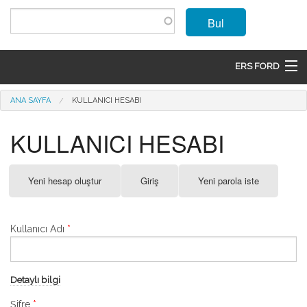
Ana içeriğe atla
Bul
ERS FORD
ANASAYFA
Buradasınız
ANA SAYFA
KULLANICI HESABI
MARKALAR
KULLANICI HESABI
MODELLER
Birincil sekmeler
Yeni hesap oluştur
Giriş
(etkin
Yeni parola iste
ÜRÜNLER
sekme)
İLETIŞIM
Kullanıcı Adı
*
ÜYE OL
GIRIŞ
Detaylı bilgi
Şifre
*
SEPET