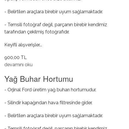
- Belirtilen araçlara birebir uyum sağlamaktadır.
- Temsili fotoğraf değil, parçanın birebir kendimiz
tarafından çekilmiş fotoğrafıdır.
Keyifli alışverişler...
900,00 TL
Klima Basınç Müşürü hakkında
devamını oku
Yağ Buhar Hortumu
- Orjinal Ford üretim yağ buharı hortumudur.
- Silindir kapağından hava filtresinde gider.
- Belirtilen araçlara birebir uyum sağlamaktadır.
- Temsili fotoğraf değil, parçanın birebir kendimiz