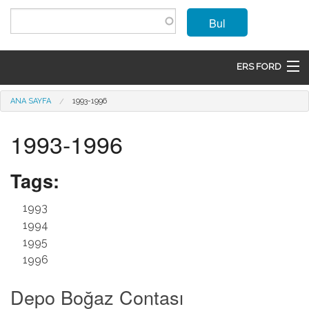
Ana içeriğe atla
Bul
ERS FORD
ANASAYFA
Buradasınız
ANA SAYFA
1993-1996
MARKALAR
1993-1996
MODELLER
Tags:
ÜRÜNLER
1993
İLETIŞIM
1994
1995
ÜYE OL
1996
GIRIŞ
Depo Boğaz Contası
SEPET