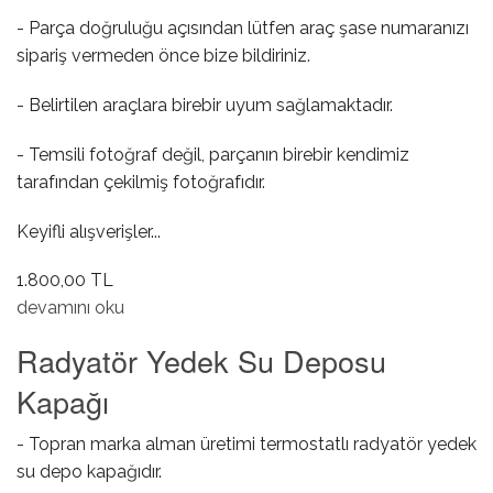
- Parça doğruluğu açısından lütfen araç şase numaranızı
sipariş vermeden önce bize bildiriniz.
- Belirtilen araçlara birebir uyum sağlamaktadır.
- Temsili fotoğraf değil, parçanın birebir kendimiz
tarafından çekilmiş fotoğrafıdır.
Keyifli alışverişler...
1.800,00 TL
İç Aks Keçesi ( Otomatik ) hakkında
devamını oku
Radyatör Yedek Su Deposu
Kapağı
- Topran marka alman üretimi termostatlı radyatör yedek
su depo kapağıdır.