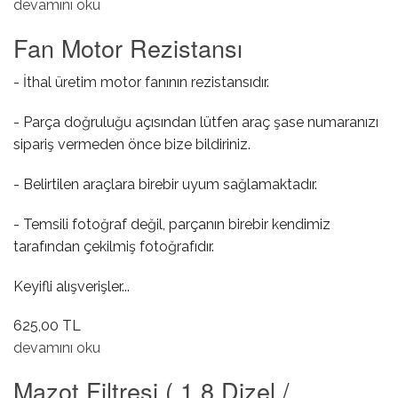
Yağ Pompa Contası hakkında
devamını oku
Fan Motor Rezistansı
- İthal üretim motor fanının rezistansıdır.
- Parça doğruluğu açısından lütfen araç şase numaranızı
sipariş vermeden önce bize bildiriniz.
- Belirtilen araçlara birebir uyum sağlamaktadır.
- Temsili fotoğraf değil, parçanın birebir kendimiz
tarafından çekilmiş fotoğrafıdır.
Keyifli alışverişler...
625,00 TL
Fan Motor Rezistansı hakkında
devamını oku
Mazot Filtresi ( 1.8 Dizel /