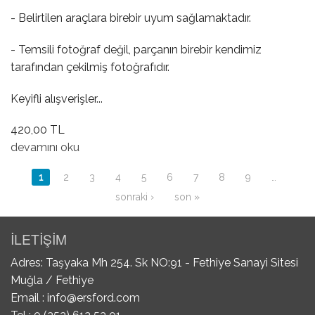
- Belirtilen araçlara birebir uyum sağlamaktadır.
- Temsili fotoğraf değil, parçanın birebir kendimiz
tarafından çekilmiş fotoğrafıdır.
Keyifli alışverişler...
420,00 TL
Radyatör Yedek Su Deposu Kapağı hakkında
devamını oku
Sayfalar
1
2
3
4
5
6
7
8
9
…
sonraki ›
son »
İLETİŞİM
Adres: Taşyaka Mh 254. Sk NO:91 - Fethiye Sanayi Sitesi
Muğla / Fethiye
Email :
info@ersford.com