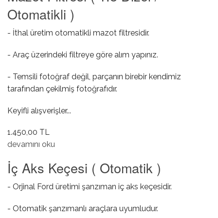
Otomatikli )
- İthal üretim otomatikli mazot filtresidir.
- Araç üzerindeki filtreye göre alım yapınız.
- Temsili fotoğraf değil, parçanın birebir kendimiz
tarafından çekilmiş fotoğrafıdır.
Keyifli alışverişler...
1.450,00 TL
Mazot Filtresi ( 1.8 Dizel / Otomatikli ) hakkında
devamını oku
İç Aks Keçesi ( Otomatik )
- Orjinal Ford üretimi şanzıman iç aks keçesidir.
- Otomatik şanzımanlı araçlara uyumludur.