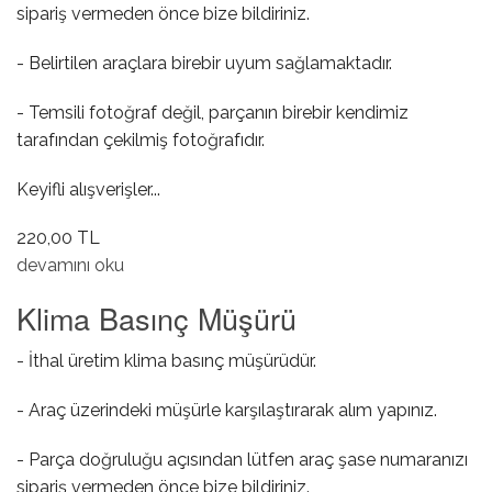
sipariş vermeden önce bize bildiriniz.
- Belirtilen araçlara birebir uyum sağlamaktadır.
- Temsili fotoğraf değil, parçanın birebir kendimiz
tarafından çekilmiş fotoğrafıdır.
Keyifli alışverişler...
220,00 TL
Yakıt Deposu Buhar Valfi Contası hakkında
devamını oku
Klima Basınç Müşürü
- İthal üretim klima basınç müşürüdür.
- Araç üzerindeki müşürle karşılaştırarak alım yapınız.
- Parça doğruluğu açısından lütfen araç şase numaranızı
sipariş vermeden önce bize bildiriniz.