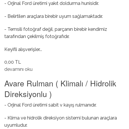
- Orjinal Ford üretimi yakıt doldurma hunisidir.
- Belirtilen araçlara birebir uyum sağlamaktadır.
- Temsili fotoğraf değil, parçanın birebir kendimiz
tarafından çekilmiş fotoğrafıdır.
Keyifli alışverişler...
0,00 TL
Yakıt Doldurma Hunisi hakkında
devamını oku
Avare Rulman ( Klimalı / Hidrolik
Direksiyonlu )
- Orjinal Ford üretimi sabit v kayış rulmanıdır.
- Klima ve hidrolik direksiyon sistemi bulunan araçlara
uyumludur.