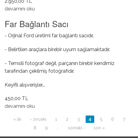
2.950,00 TL
Sol Kelebek Camı Fitili ( Coupe / XR3i ) hakkında
devamını oku
Far Bağlantı Sacı
- Orjinal Ford üretimi far bağlantı sacıdır.
- Belirtilen araçlara birebir uyum sağlamaktadır.
- Temsili fotoğraf değil, parçanın birebir kendimiz
tarafından çekilmiş fotoğrafıdır.
Keyifli alışverişler...
450,00 TL
Far Bağlantı Sacı hakkında
devamını oku
Sayfalar
« ilk
‹ önceki
1
2
3
4
5
6
7
8
9
…
sonraki ›
son »