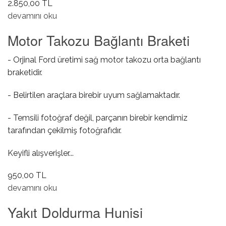
2.850,00 TL
Bagaj Fitili ( Sedan ) hakkında
devamını oku
Motor Takozu Bağlantı Braketi
- Orjinal Ford üretimi sağ motor takozu orta bağlantı
braketidir.
- Belirtilen araçlara birebir uyum sağlamaktadır.
- Temsili fotoğraf değil, parçanın birebir kendimiz
tarafından çekilmiş fotoğrafıdır.
Keyifli alışverişler...
950,00 TL
Motor Takozu Bağlantı Braketi hakkında
devamını oku
Yakıt Doldurma Hunisi