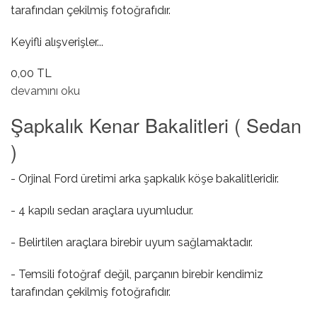
tarafından çekilmiş fotoğrafıdır.
Keyifli alışverişler...
0,00 TL
Egsoz Taban Isı Kalkanı hakkında
devamını oku
Şapkalık Kenar Bakalitleri ( Sedan
)
- Orjinal Ford üretimi arka şapkalık köşe bakalitleridir.
- 4 kapılı sedan araçlara uyumludur.
- Belirtilen araçlara birebir uyum sağlamaktadır.
- Temsili fotoğraf değil, parçanın birebir kendimiz
tarafından çekilmiş fotoğrafıdır.