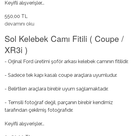
Keyifli alışverişler...
550,00 TL
Şapkalık Kenar Bakalitleri ( Sedan ) hakkında
devamını oku
Sol Kelebek Camı Fitili ( Coupe /
XR3i )
- Orjinal Ford üretimi şoför arkası kelebek camının fitilidir.
- Sadece tek kapı kasalı coupe araçlara uyumludur.
- Belirtilen araçlara birebir uyum sağlamaktadır.
- Temsili fotoğraf değil, parçanın birebir kendimiz
tarafından çekilmiş fotoğrafıdır.
Keyifli alışverişler...