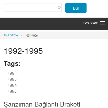
Ana içeriğe atla
Bul
ERS FORD
ANASAYFA
Buradasınız
ANA SAYFA
1992-1995
MARKALAR
1992-1995
MODELLER
Tags:
ÜRÜNLER
1992
İLETIŞIM
1993
1994
ÜYE OL
1995
GIRIŞ
Şanzıman Bağlantı Braketi
SEPET