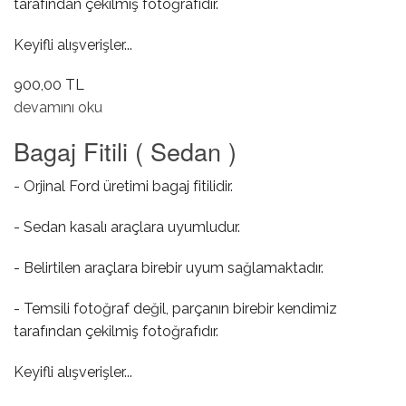
tarafından çekilmiş fotoğrafıdır.
Keyifli alışverişler...
900,00 TL
Sol Sinyal ( Beyaz ) hakkında
devamını oku
Bagaj Fitili ( Sedan )
- Orjinal Ford üretimi bagaj fitilidir.
- Sedan kasalı araçlara uyumludur.
- Belirtilen araçlara birebir uyum sağlamaktadır.
- Temsili fotoğraf değil, parçanın birebir kendimiz
tarafından çekilmiş fotoğrafıdır.
Keyifli alışverişler...