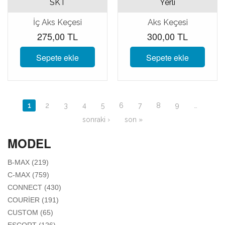
SKT
Yerli
İç Aks Keçesi
Aks Keçesi
275,00 TL
300,00 TL
Sepete ekle
Sepete ekle
Sayfalar
1
2
3
4
5
6
7
8
9
…
sonraki ›
son »
MODEL
APPLY B-MAX FILTER
B-MAX (219)
APPLY C-MAX FILTER
C-MAX (759)
APPLY CONNECT FILTER
CONNECT (430)
APPLY COURIER FILTER
COURIER (191)
APPLY CUSTOM FILTER
CUSTOM (65)
APPLY ESCORT FILTER