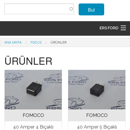
Ana içeriğe atla
Bul
ERS FORD
ANASAYFA
Buradasınız
ANA SAYFA
FOCUS
ÜRÜNLER
MARKALAR
ÜRÜNLER
MODELLER
ÜRÜNLER
İLETIŞIM
ÜYE OL
FOMOCO
FOMOCO
GIRIŞ
40 Amper 4 Bıçaklı
40 Amper 5 Bıçaklı
SEPET