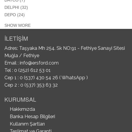
APPLY DELPHI FILTER
DELPHI (32)
APPLY DEPO FILTER
DEPO (24)
SHOW MORE
İLETİŞİM
Adres: Taşyaka Mh 254. Sk NO:91 - Fethiye Sanayi Sitesi
Muğla / Fethiye
Email :
info@ersford.com
Tel : 0 (252) 612 53 01
Cep 1 : 0 (537) 430 54 26 ( WhatsApp )
Cep 2 : 0 (537) 353 63 32
KURUMSAL
Hakkımızda
Banka Hesap Bilgileri
Kullanım Şartları
Teslimat ve Garanti