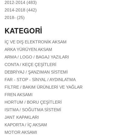
APPLY 2012-2014 FILTER
2012-2014 (483)
APPLY 2014-2018 FILTER
2014-2018 (442)
APPLY 2018- FILTER
2018- (25)
KATEGORI
APPLY İÇ VE DIŞ ELEKTRONIK
İÇ VE DIŞ ELEKTRONIK AKSAM
AKSAM FILTER
APPLY ARKA YÜRÜYEN AKSAM FILTER
ARKA YÜRÜYEN AKSAM
APPLY ARMA / LOGO / BAGAJ
ARMA / LOGO / BAGAJ YAZILARI
YAZILARI FILTER
APPLY CONTA / KEÇE ÇEŞITLERI
CONTA / KEÇE ÇEŞITLERI
FILTER
APPLY DEBRIYAJ / ŞANZIMAN
DEBRIYAJ / ŞANZIMAN SISTEMI
SISTEMI FILTER
APPLY FAR - STOP - SINYAL /
FAR - STOP - SINYAL / AYDINLATMA
AYDINLATMA FILTER
APPLY FILTRE / BAKIM
FILTRE / BAKIM ÜRÜNLERI VE YAĞLAR
ÜRÜNLERI VE YAĞLAR
APPLY FREN AKSAMI FILTER
FREN AKSAMI
FILTER
APPLY HORTUM / BORU ÇEŞITLERI
HORTUM / BORU ÇEŞITLERI
FILTER
APPLY ISITMA / SOĞUTMA SISTEMI
ISITMA / SOĞUTMA SISTEMI
FILTER
APPLY JANT KAPAKLARI FILTER
JANT KAPAKLARI
APPLY KAPORTA / İÇ AKSAM FILTER
KAPORTA / İÇ AKSAM
APPLY MOTOR AKSAMI FILTER
MOTOR AKSAMI