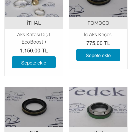
İTHAL
FOMOCO
Aks Kafası Dış (
İç Aks Keçesi
775,00 TL
EcoBoost )
1.150,00 TL
Sepete ekle
Sepete ekle