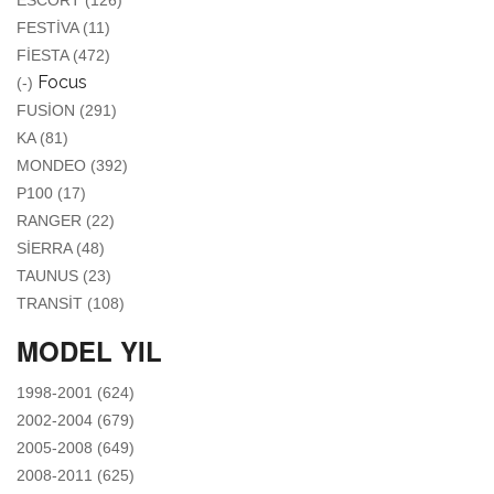
ESCORT (126)
APPLY FESTIVA FILTER
FESTIVA (11)
APPLY FIESTA FILTER
FIESTA (472)
REMOVE FOCUS FILTER
Focus
(-)
APPLY FUSION FILTER
FUSION (291)
APPLY KA FILTER
KA (81)
APPLY MONDEO FILTER
MONDEO (392)
APPLY P100 FILTER
P100 (17)
APPLY RANGER FILTER
RANGER (22)
APPLY SIERRA FILTER
SIERRA (48)
APPLY TAUNUS FILTER
TAUNUS (23)
APPLY TRANSIT FILTER
TRANSIT (108)
MODEL YIL
APPLY 1998-2001 FILTER
1998-2001 (624)
APPLY 2002-2004 FILTER
2002-2004 (679)
APPLY 2005-2008 FILTER
2005-2008 (649)
APPLY 2008-2011 FILTER
2008-2011 (625)