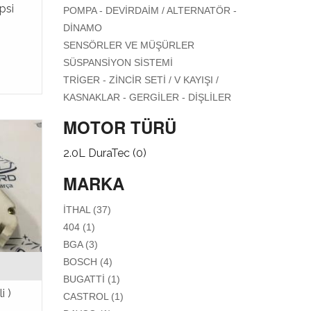
AKSAM FILTER
psi
POMPA - DEVIRDAIM / ALTERNATÖR -
APPLY POMPA - DEVIRDAIM /
DINAMO
ALTERNATÖR - DINAMO FILTER
APPLY
SENSÖRLER VE MÜŞÜRLER
SENSÖRLER
APPLY
SÜSPANSIYON SISTEMI
VE
SÜSPANSIYON
TRIGER - ZINCIR SETI / V KAYIŞI /
MÜŞÜRLER
SISTEMI FILTER
APPLY
KASNAKLAR - GERGILER - DIŞLILER
FILTER
TRIGER -
MOTOR TÜRÜ
ZINCIR SETI
/ V KAYIŞI /
2.0L DuraTec (0)
KASNAKLAR
- GERGILER
MARKA
- DIŞLILER
FILTER
APPLY İTHAL FILTER
İTHAL (37)
APPLY 404 FILTER
404 (1)
APPLY BGA FILTER
BGA (3)
APPLY BOSCH FILTER
BOSCH (4)
APPLY BUGATTİ FILTER
BUGATTİ (1)
i )
APPLY CASTROL FILTER
CASTROL (1)