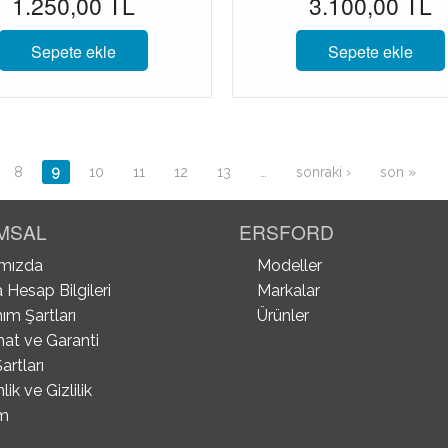
1.250,00 TL
3.100,00 TL
Sepete ekle
Sepete ekle
8
9
10
11
12
13
…
sonraki ›
son »
MSAL
ERSFORD
mızda
Modeller
 Hesap Bilgileri
Markalar
ım Şartları
Ürünler
mat ve Garanti
artları
ik ve Gizlilik
im