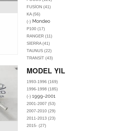
APPLY FUSION FILTER
FUSION (41)
APPLY KA FILTER
KA (56)
REMOVE MONDEO FILTER
Mondeo
(-)
APPLY P100 FILTER
P100 (17)
APPLY RANGER FILTER
RANGER (11)
APPLY SIERRA FILTER
SIERRA (41)
APPLY TAUNUS FILTER
TAUNUS (22)
APPLY TRANSIT FILTER
TRANSIT (43)
MODEL YIL
APPLY 1993-1996 FILTER
1993-1996 (169)
APPLY 1996-1998 FILTER
1996-1998 (185)
REMOVE 1999-2001 FILTER
1999-2001
(-)
APPLY 2001-2007 FILTER
2001-2007 (53)
APPLY 2007-2010 FILTER
2007-2010 (29)
APPLY 2011-2013 FILTER
2011-2013 (23)
APPLY 2015- FILTER
2015- (27)