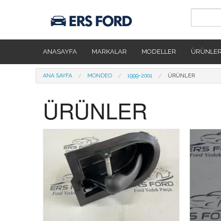
Ana içeriğe atla
ANASAYFA
MARKALAR
MODELLER
ÜRÜNLE
Buradasınız
ANA SAYFA
MONDEO
1999-2001
ÜRÜNLER
ÜRÜNLER