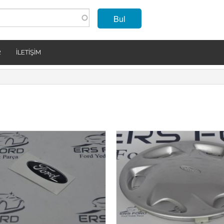
Bul
R
İLETIŞIM