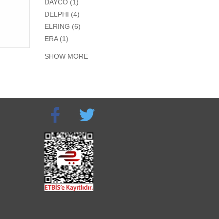
APPLY DAYCO FILTER
DAYCO (1)
APPLY DELPHI FILTER
DELPHI (4)
APPLY ELRING FILTER
ELRING (6)
APPLY ERA FILTER
ERA (1)
SHOW MORE