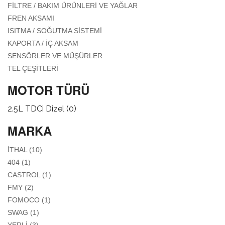
APPLY FILTRE / BAKIM
FILTRE / BAKIM ÜRÜNLERI VE YAĞLAR
ÜRÜNLERI VE YAĞLAR
APPLY FREN AKSAMI FILTER
FREN AKSAMI
FILTER
APPLY ISITMA / SOĞUTMA SISTEMI
ISITMA / SOĞUTMA SISTEMI
FILTER
APPLY KAPORTA / İÇ AKSAM FILTER
KAPORTA / İÇ AKSAM
APPLY SENSÖRLER VE MÜŞÜRLER
SENSÖRLER VE MÜŞÜRLER
FILTER
APPLY TEL ÇEŞITLERI FILTER
TEL ÇEŞITLERI
MOTOR TÜRÜ
2.5L TDCi Dizel (0)
MARKA
APPLY İTHAL FILTER
İTHAL (10)
APPLY 404 FILTER
404 (1)
APPLY CASTROL FILTER
CASTROL (1)
APPLY FMY FILTER
FMY (2)
APPLY FOMOCO FILTER
FOMOCO (1)
APPLY SWAG FILTER
SWAG (1)
APPLY YERLI FILTER