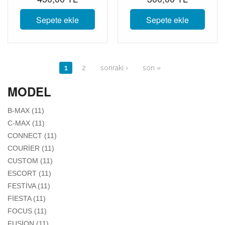
Sepete ekle
Sepete ekle
Sayfalar
1
2
sonraki ›
son »
MODEL
APPLY B-MAX FILTER
B-MAX (11)
APPLY C-MAX FILTER
C-MAX (11)
APPLY CONNECT FILTER
CONNECT (11)
APPLY COURIER FILTER
COURIER (11)
APPLY CUSTOM FILTER
CUSTOM (11)
APPLY ESCORT FILTER
ESCORT (11)
APPLY FESTIVA FILTER
FESTIVA (11)
APPLY FIESTA FILTER
FIESTA (11)
APPLY FOCUS FILTER
FOCUS (11)
APPLY FUSION FILTER
FUSION (11)