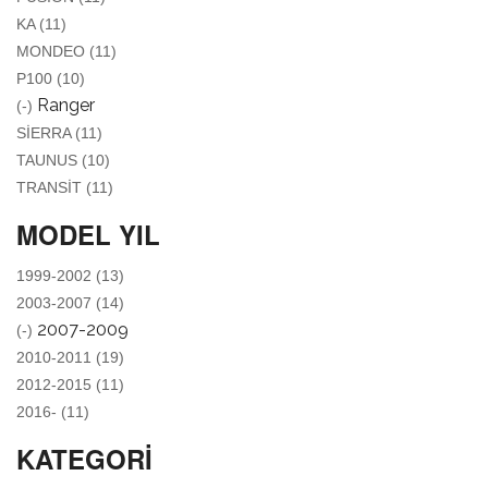
APPLY KA FILTER
KA (11)
APPLY MONDEO FILTER
MONDEO (11)
APPLY P100 FILTER
P100 (10)
REMOVE RANGER FILTER
Ranger
(-)
APPLY SIERRA FILTER
SIERRA (11)
APPLY TAUNUS FILTER
TAUNUS (10)
APPLY TRANSIT FILTER
TRANSIT (11)
MODEL YIL
APPLY 1999-2002 FILTER
1999-2002 (13)
APPLY 2003-2007 FILTER
2003-2007 (14)
REMOVE 2007-2009 FILTER
2007-2009
(-)
APPLY 2010-2011 FILTER
2010-2011 (19)
APPLY 2012-2015 FILTER
2012-2015 (11)
APPLY 2016- FILTER
2016- (11)
KATEGORI