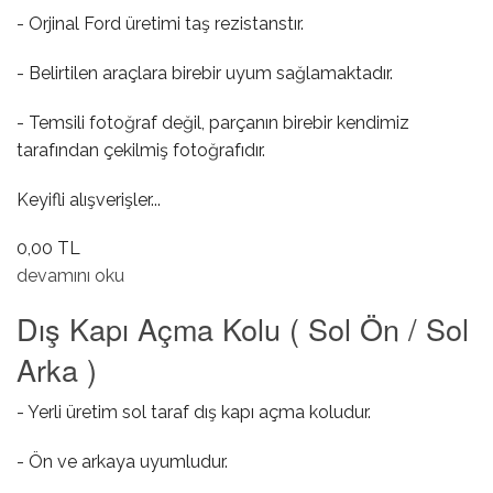
- Orjinal Ford üretimi taş rezistanstır.
- Belirtilen araçlara birebir uyum sağlamaktadır.
- Temsili fotoğraf değil, parçanın birebir kendimiz
tarafından çekilmiş fotoğrafıdır.
Keyifli alışverişler...
0,00 TL
Taş Rezistans hakkında
devamını oku
Dış Kapı Açma Kolu ( Sol Ön / Sol
Arka )
- Yerli üretim sol taraf dış kapı açma koludur.
- Ön ve arkaya uyumludur.