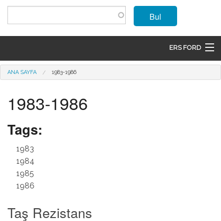
Ana içeriğe atla
Bul
ERS FORD
ANASAYFA
Buradasınız
ANA SAYFA
1983-1986
MARKALAR
1983-1986
MODELLER
Tags:
ÜRÜNLER
1983
İLETIŞIM
1984
1985
ÜYE OL
1986
GIRIŞ
Taş Rezistans
SEPET