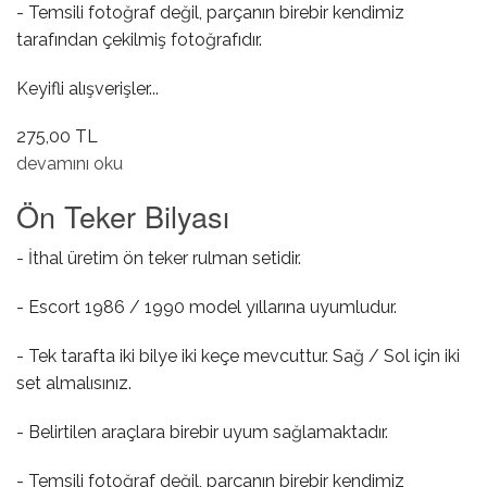
- Temsili fotoğraf değil, parçanın birebir kendimiz
tarafından çekilmiş fotoğrafıdır.
Keyifli alışverişler...
275,00 TL
Dış Kapı Açma Kolu ( Sağ Ön / Sağ Arka ) hakkında
devamını oku
Ön Teker Bilyası
- İthal üretim ön teker rulman setidir.
- Escort 1986 / 1990 model yıllarına uyumludur.
- Tek tarafta iki bilye iki keçe mevcuttur. Sağ / Sol için iki
set almalısınız.
- Belirtilen araçlara birebir uyum sağlamaktadır.
- Temsili fotoğraf değil, parçanın birebir kendimiz