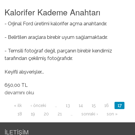
Kalorifer Kademe Anahtarı
- Orjinal Ford üretimi kalorifer açma anahtarıdır.
- Belirtilen araçlara birebir uyum sağlamaktadır.
- Temsili fotoğraf değil, parçanın birebir kendimiz
tarafından çekilmiş fotoğrafıdır.
Keyifli alışverişler...
650,00 TL
Kalorifer Kademe Anahtarı hakkında
devamını oku
Sayfalar
« ilk
‹ önceki
…
13
14
15
16
17
18
19
20
21
…
sonraki ›
son »
İLETİŞİM