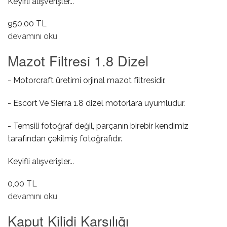
Keyifli alışverişler...
950,00 TL
Tavan Lambası hakkında
devamını oku
Mazot Filtresi 1.8 Dizel
- Motorcraft üretimi orjinal mazot filtresidir.
- Escort Ve Sierra 1.8 dizel motorlara uyumludur.
- Temsili fotoğraf değil, parçanın birebir kendimiz
tarafından çekilmiş fotoğrafıdır.
Keyifli alışverişler...
0,00 TL
Mazot Filtresi 1.8 Dizel hakkında
devamını oku
Kaput Kilidi Karşılığı