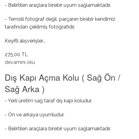
- Belirtilen araçlara birebir uyum sağlamaktadır.
- Temsili fotoğraf değil, parçanın birebir kendimiz
tarafından çekilmiş fotoğrafıdır.
Keyifli alışverişler...
275,00 TL
Dış Kapı Açma Kolu ( Sol Ön / Sol Arka ) hakkında
devamını oku
Dış Kapı Açma Kolu ( Sağ Ön /
Sağ Arka )
- Yerli üretim sağ taraf dış kapı koludur.
- Ön ve arkaya uyumludur.
- Belirtilen araçlara birebir uyum sağlamaktadır.