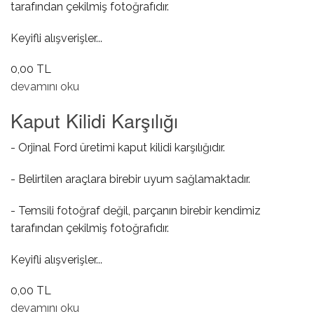
tarafından çekilmiş fotoğrafıdır.
Keyifli alışverişler...
0,00 TL
Torpido Açma Tuşu hakkında
devamını oku
Kaput Kilidi Karşılığı
- Orjinal Ford üretimi kaput kilidi karşılığıdır.
- Belirtilen araçlara birebir uyum sağlamaktadır.
- Temsili fotoğraf değil, parçanın birebir kendimiz
tarafından çekilmiş fotoğrafıdır.
Keyifli alışverişler...
0,00 TL
Kaput Kilidi Karşılığı hakkında
devamını oku