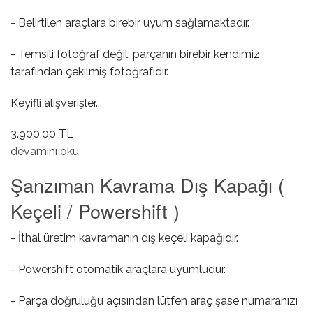
- Belirtilen araçlara birebir uyum sağlamaktadır.
- Temsili fotoğraf değil, parçanın birebir kendimiz
tarafından çekilmiş fotoğrafıdır.
Keyifli alışverişler...
3.900,00 TL
Şanzıman Kavrama İç Kapağı ( Keçeli / Powershift )
devamını oku
hakkında
Şanzıman Kavrama Dış Kapağı (
Keçeli / Powershift )
- İthal üretim kavramanın dış keçeli kapağıdır.
- Powershift otomatik araçlara uyumludur.
- Parça doğruluğu açısından lütfen araç şase numaranızı