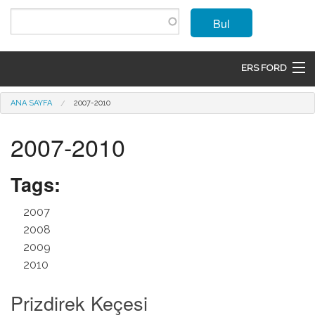
Ana içeriğe atla
Bul
ERS FORD
ANASAYFA
Buradasınız
ANA SAYFA
2007-2010
MARKALAR
2007-2010
MODELLER
Tags:
ÜRÜNLER
2007
İLETIŞIM
2008
2009
ÜYE OL
2010
GIRIŞ
Prizdirek Keçesi
SEPET