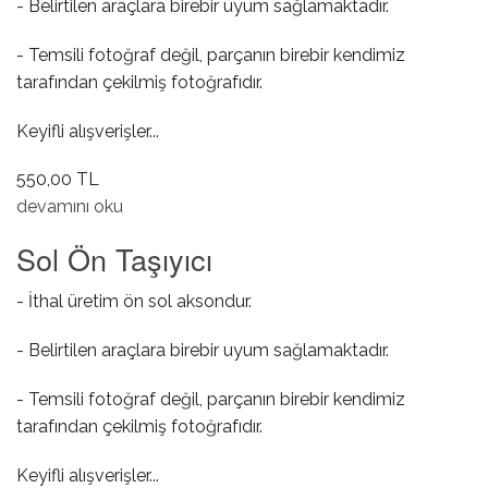
- Belirtilen araçlara birebir uyum sağlamaktadır.
- Temsili fotoğraf değil, parçanın birebir kendimiz
tarafından çekilmiş fotoğrafıdır.
Keyifli alışverişler...
550,00 TL
Şanzıman Yağ Karteri Contası ( Powershift Otomatik )
devamını oku
hakkında
Sol Ön Taşıyıcı
- İthal üretim ön sol aksondur.
- Belirtilen araçlara birebir uyum sağlamaktadır.
- Temsili fotoğraf değil, parçanın birebir kendimiz
tarafından çekilmiş fotoğrafıdır.
Keyifli alışverişler...