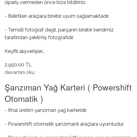
sipariş vermeden önce bize bildiriniz.
- Belirtilen araçlara birebir uyum sağlamaktadır.
- Temsili fotoğraf değil, parçanın birebir kendimiz
tarafından çekilmiş fotoğrafıdır.
Keyifli alışverişler...
2.950,00 TL
Şanzıman Kavrama Dış Kapağı ( Keçeli / Powershift )
devamını oku
hakkında
Şanzıman Yağ Karteri ( Powershift
Otomatik )
- İthal üretim şanzıman yağ karteridir.
- Powershift otomatik şanzımanlı araçlara uyumludur.