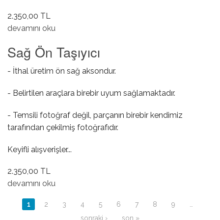
2.350,00 TL
Sol Ön Taşıyıcı hakkında
devamını oku
Sağ Ön Taşıyıcı
- İthal üretim ön sağ aksondur.
- Belirtilen araçlara birebir uyum sağlamaktadır.
- Temsili fotoğraf değil, parçanın birebir kendimiz
tarafından çekilmiş fotoğrafıdır.
Keyifli alışverişler...
2.350,00 TL
Sağ Ön Taşıyıcı hakkında
devamını oku
Sayfalar
1
2
3
4
5
6
7
8
9
…
sonraki ›
son »