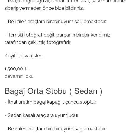
- Parça doğruluğu açısından lütfen araç şase numaranızı
sipariş vermeden önce bize bildiriniz.
- Belirtilen araçlara birebir uyum sağlamaktadır.
- Temsili fotoğraf değil, parçanın birebir kendimiz
tarafından çekilmiş fotoğrafıdır.
Keyifli alışverişler...
1.500,00 TL
Şanzıman Yağ Karteri ( Powershift Otomatik ) hakkında
devamını oku
Bagaj Orta Stobu ( Sedan )
- İthal üretim bagaj kapağı üçüncü stoptur.
- Sedan kasalı araçlara uyumludur.
- Belirtilen araçlara birebir uyum sağlamaktadır.