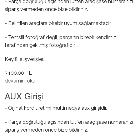
- Parça doğruluğu açısından lütfen araç şase numaranızı
sipariş vermeden önce bize bildiriniz.
- Belirtilen araçlara birebir uyum sağlamaktadır.
- Temsili fotoğraf değil, parçanın birebir kendimiz
tarafından çekilmiş fotoğrafıdır.
Keyifli alışverişler...
3.100,00 TL
Kapı Kilit Şifre Takımı hakkında
devamını oku
AUX Girişi
- Orjinal Ford üretimi multimedya aux girişidir.
- Parça doğruluğu açısından lütfen araç şase numaranızı
sipariş vermeden önce bize bildiriniz.