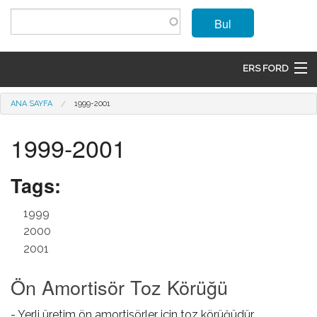
Ana içeriğe atla
Bul
ERS FORD
ANASAYFA
Buradasınız
ANA SAYFA
1999-2001
MARKALAR
1999-2001
MODELLER
Tags:
ÜRÜNLER
1999
İLETIŞIM
2000
2001
ÜYE OL
Ön Amortisör Toz Körüğü
GIRIŞ
- Yerli üretim ön amortisörler için toz körüğüdür.
SEPET