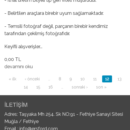
- İthal üretim bilyeli tip geri vites müşürüdür.
- Belirtilen araçlara birebir uyum sağlamaktadır.
- Temsili fotoğraf değil, parçanın birebir kendimiz
tarafından çekilmiş fotoğrafıdır.
Keyifli alışverişler...
0,00 TL
Geri Vites Müşürü hakkında
devamını oku
Sayfalar
« ilk
‹ önceki
…
8
9
10
11
12
13
14
15
16
…
sonraki ›
son »
İLETİŞİM
Adres: Taşyaka Mh 254. Sk NO:91 - Fethiye Sanayi Sitesi
Muğla / Fethiye
Email :
info@ersford.com