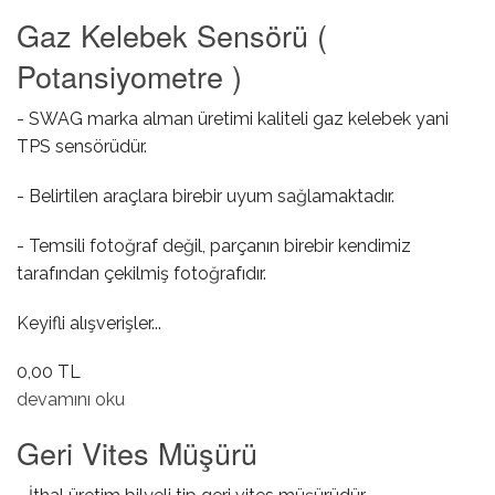
Gaz Kelebek Sensörü (
Potansiyometre )
- SWAG marka alman üretimi kaliteli gaz kelebek yani
TPS sensörüdür.
- Belirtilen araçlara birebir uyum sağlamaktadır.
- Temsili fotoğraf değil, parçanın birebir kendimiz
tarafından çekilmiş fotoğrafıdır.
Keyifli alışverişler...
0,00 TL
Gaz Kelebek Sensörü ( Potansiyometre ) hakkında
devamını oku
Geri Vites Müşürü