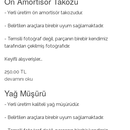
Ön Amortisör Takozu
- Yerli üretim ön amortisör takozudur.
- Belirtilen araçlara birebir uyum sağlamaktadır.
- Temsili fotoğraf değil, parçanın birebir kendimiz
tarafından çekilmiş fotoğrafıdır.
Keyifli alışverişler...
250,00 TL
Ön Amortisör Takozu hakkında
devamını oku
Yağ Müşürü
- Yerli üretim kaliteli yağ müşürüdür.
- Belirtilen araçlara birebir uyum sağlamaktadır.