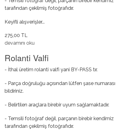
- Temsili fotoğraf değil, parçanın birebir kendimiz
tarafından çekilmiş fotoğrafıdır.
Keyifli alışverişler...
275,00 TL
Yağ Müşürü hakkında
devamını oku
Rolanti Valfi
- İthal üretim rolanti valfi yani BY-PASS tır.
- Parça doğruluğu açısından lütfen şase numarası
bildiriniz.
- Belirtilen araçlara birebir uyum sağlamaktadır.
- Temsili fotoğraf değil, parçanın birebir kendimiz
tarafından çekilmiş fotoğrafıdır.