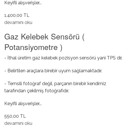
Keyifli alışverişler...
1.400,00 TL
Rolanti Valfi hakkında
devamını oku
Gaz Kelebek Sensörü (
Potansiyometre )
- İthal üretim gaz kelebek pozisyon sensörü yani TPS dir.
- Belirtilen araçlara birebir uyum sağlamaktadır.
- Temsili fotoğraf değil, parçanın birebir kendimiz
tarafından çekilmiş fotoğrafıdır.
Keyifli alışverişler...
550,00 TL
Gaz Kelebek Sensörü ( Potansiyometre ) hakkında
devamını oku