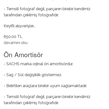
- Temsili fotoğraf değil, parçanın birebir kendimiz
tarafından çekilmiş fotoğrafıdır.
Keyifli alışverişler...
650,00 TL
Ön Amortisör Üst Rulmanı ( Bilyası ) hakkında
devamını oku
Ön Amortisör
- SACHS marka orjinal ön amortisördür.
- Sağ / Sol değişiklik göstermez.
- Belirtilen araçlara birebir uyum sağlamaktadır.
- Temsili fotoğraf değil, parçanın birebir kendimiz
tarafından çekilmiş fotoğrafıdır.