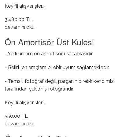
Keyifli alışverişler...
3.480,00 TL
Ön Amortisör hakkında
devamını oku
Ön Amortisör Üst Kulesi
- Yerli üretim ön amortisör üst tablasıdır.
- Belirtilen araçlara birebir uyum sağlamaktadır.
- Temsili fotoğraf değil, parçanın birebir kendimiz
tarafından çekilmiş fotoğrafıdır.
Keyifli alışverişler...
550,00 TL
Ön Amortisör Üst Kulesi hakkında
devamını oku