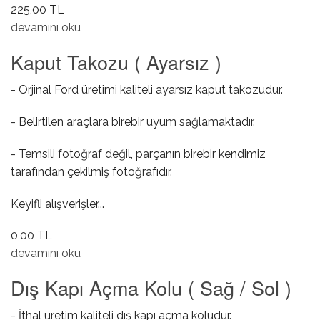
225,00 TL
Silecek Süpürgesi Arka hakkında
devamını oku
Kaput Takozu ( Ayarsız )
- Orjinal Ford üretimi kaliteli ayarsız kaput takozudur.
- Belirtilen araçlara birebir uyum sağlamaktadır.
- Temsili fotoğraf değil, parçanın birebir kendimiz
tarafından çekilmiş fotoğrafıdır.
Keyifli alışverişler...
0,00 TL
Kaput Takozu ( Ayarsız ) hakkında
devamını oku
Dış Kapı Açma Kolu ( Sağ / Sol )
- İthal üretim kaliteli dış kapı açma koludur.