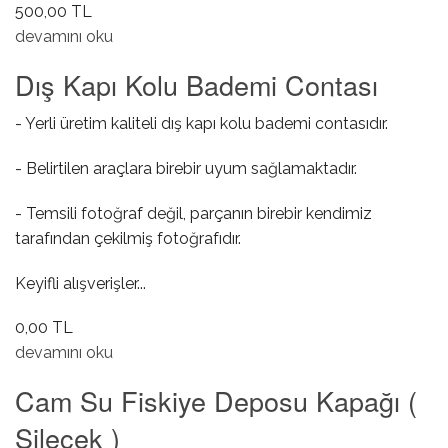
500,00 TL
Ön Kapı Gergisi hakkında
devamını oku
Dış Kapı Kolu Bademi Contası
- Yerli üretim kaliteli dış kapı kolu bademi contasıdır.
- Belirtilen araçlara birebir uyum sağlamaktadır.
- Temsili fotoğraf değil, parçanın birebir kendimiz
tarafından çekilmiş fotoğrafıdır.
Keyifli alışverişler...
0,00 TL
Dış Kapı Kolu Bademi Contası hakkında
devamını oku
Cam Su Fiskiye Deposu Kapağı (
Silecek )