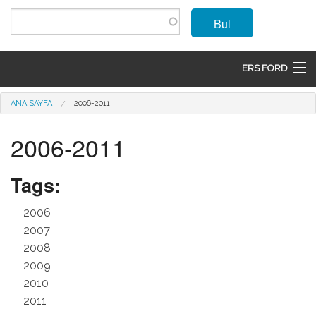
Ana içeriğe atla
Bul
ERS FORD
ANASAYFA
Buradasınız
ANA SAYFA
2006-2011
MARKALAR
2006-2011
MODELLER
Tags:
ÜRÜNLER
2006
İLETIŞIM
2007
2008
ÜYE OL
2009
2010
GIRIŞ
2011
SEPET