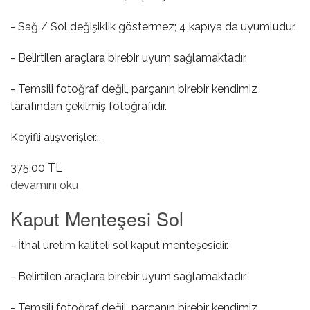
- Sağ / Sol değişiklik göstermez; 4 kapıya da uyumludur.
- Belirtilen araçlara birebir uyum sağlamaktadır.
- Temsili fotoğraf değil, parçanın birebir kendimiz
tarafından çekilmiş fotoğrafıdır.
Keyifli alışverişler...
375,00 TL
Dış Kapı Açma Kolu ( Sağ / Sol ) hakkında
devamını oku
Kaput Menteşesi Sol
- İthal üretim kaliteli sol kaput menteşesidir.
- Belirtilen araçlara birebir uyum sağlamaktadır.
- Temsili fotoğraf değil, parçanın birebir kendimiz