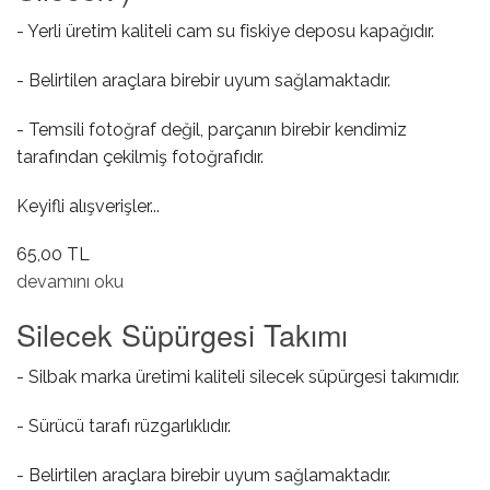
- Yerli üretim kaliteli cam su fiskiye deposu kapağıdır.
- Belirtilen araçlara birebir uyum sağlamaktadır.
- Temsili fotoğraf değil, parçanın birebir kendimiz
tarafından çekilmiş fotoğrafıdır.
Keyifli alışverişler...
65,00 TL
Cam Su Fiskiye Deposu Kapağı ( Silecek ) hakkında
devamını oku
Silecek Süpürgesi Takımı
- Silbak marka üretimi kaliteli silecek süpürgesi takımıdır.
- Sürücü tarafı rüzgarlıklıdır.
- Belirtilen araçlara birebir uyum sağlamaktadır.