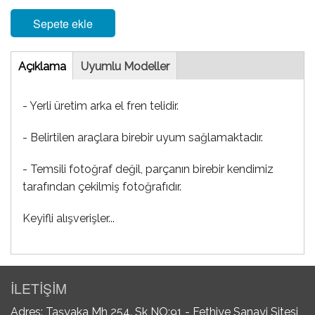
Sepete ekle
Tab
Açıklama
(etkin
Uyumlu Modeller
sekme)
- Yerli üretim arka el fren telidir.
- Belirtilen araçlara birebir uyum sağlamaktadır.
- Temsili fotoğraf değil, parçanın birebir kendimiz
tarafından çekilmiş fotoğrafıdır.
Keyifli alışverişler...
İLETİŞİM
Adres: Taşyaka Mh 254. Sk NO:91 - Fethiye Sanayi Sitesi