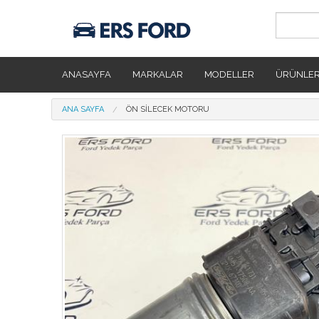
Ana içeriğe atla
ANASAYFA
MARKALAR
MODELLER
ÜRÜNLE
Buradasınız
ANA SAYFA
ÖN SILECEK MOTORU