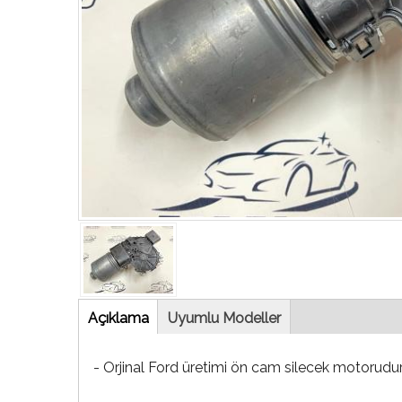
Tab
Açıklama
(etkin
Uyumlu Modeller
sekme)
- Orjinal Ford üretimi ön cam silecek motorudur