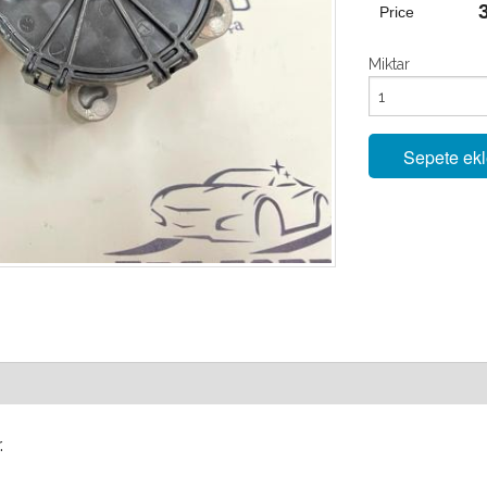
Price
Miktar
Sepete ek
.