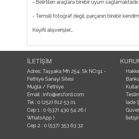
- Belirtilen araçlara birebir uyum sağlamaktadır.
- Temsili fotoğraf değil, parçanın birebir kendim
Keyifli alışverişler...
İLETİŞİM
KURU
Adres: Taşyaka Mh 254. Sk NO:91 -
Hakkı
Fethiye Sanayi Sitesi
Banka
Muğla / Fethiye
Kullan
Email :
info@ersford.com
Tesli
Tel : 0 (252) 612 53 01
İade Ş
Cep 1 : 0 (537) 430 54 26 (
Güvenl
WhatsApp )
İletiş
Cep 2 : 0 (537) 353 63 32