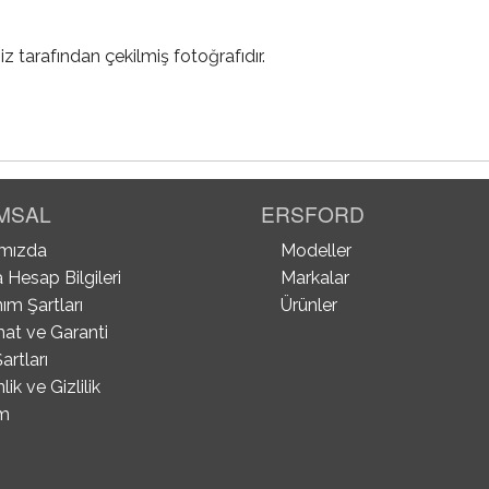
iz tarafından çekilmiş fotoğrafıdır.
MSAL
ERSFORD
mızda
Modeller
 Hesap Bilgileri
Markalar
ım Şartları
Ürünler
mat ve Garanti
artları
ik ve Gizlilik
im