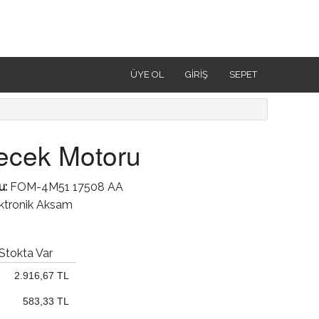
ÜYE OL
GIRIŞ
SEPET
ecek Motoru
u:
FOM-4M51 17508 AA
ektronik Aksam
Stokta Var
2.916,67 TL
583,33 TL