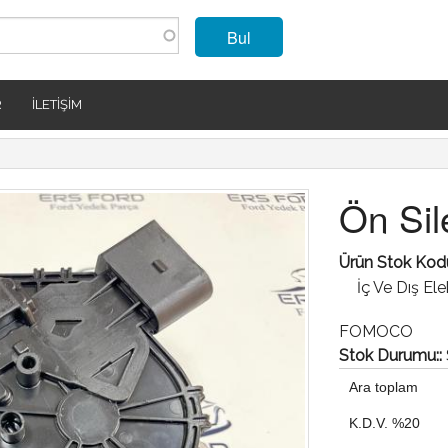
Bul
R
İLETIŞIM
Ön Sil
Ürün Stok Kod
İç Ve Dış El
FOMOCO
Stok Durumu::
Ara toplam
K.D.V. %20