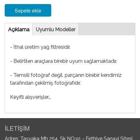
Sepete ekle
Tab
Açıklama
(etkin
Uyumlu Modeller
sekme)
- İthal üretim yağ filtresidir.
- Belirtilen araçlara birebir uyum sağlamaktadır.
- Temsili fotoğraf değil, parçanın birebir kendimiz
tarafından çekilmiş fotoğrafıdır.
Keyifli alışverişler...
İLETİŞİM
Adres: Taşyaka Mh 254. Sk NO:91 - Fethiye Sanayi Sitesi