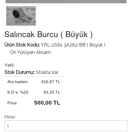
Salıncak Burcu ( Büyük )
Ürün Stok Kodu:
YRL-2S61 3A262 BB ( Büyük )
Ön Yürüyen Aksam
Yerli
Stok Durumu::
Stokta Var
Ara toplam
416,67 TL
K.D.V. %20
83,33 TL
500,00 TL
Price
Miktar