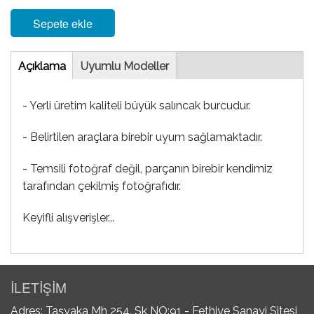
Sepete ekle
Tab
Açıklama
(etkin
Uyumlu Modeller
sekme)
- Yerli üretim kaliteli büyük salıncak burcudur.
- Belirtilen araçlara birebir uyum sağlamaktadır.
- Temsili fotoğraf değil, parçanın birebir kendimiz
tarafından çekilmiş fotoğrafıdır.
Keyifli alışverişler...
İLETİŞİM
Adres: Taşyaka Mh 254. Sk NO:91 - Fethiye Sanayi Sitesi