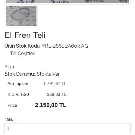
El Fren Teli
Ürün Stok Kodu:
YRL-2S61 2A603 AG
Tel Çeşitleri
Yerli
Stok Durumu::
Stokta Var
Ara toplam
1.791,67 TL
K.D.V. %20
358,33 TL
2.150,00 TL
Price
Miktar