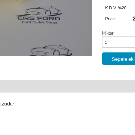
K.D.V. %20
Price
Miktar
Sepete ek
kozudur.