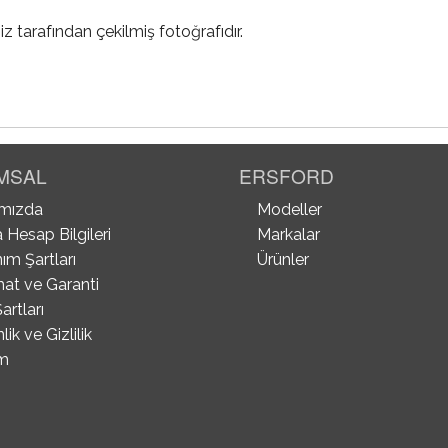
iz tarafından çekilmiş fotoğrafıdır.
MSAL
ERSFORD
mızda
Modeller
 Hesap Bilgileri
Markalar
ım Şartları
Ürünler
mat ve Garanti
artları
ik ve Gizlilik
im