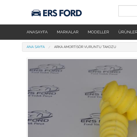
Ana içeriğe atla
ANASAYFA
MARKALAR
MODELLER
ÜRÜNLE
Buradasınız
ANA SAYFA
ARKA AMORTISÖR VURUNTU TAKOZU