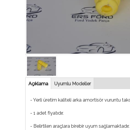
Tab
Açıklama
(etkin
Uyumlu Modeller
sekme)
- Yerli üretim kaliteli arka amortisör vuruntu ta
- 1 adet fiyatıdır.
- Belirtilen araçlara birebir uyum sağlamaktadır.