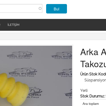
Bul
R
İLETIŞIM
Arka A
Takoz
Ürün Stok Kod
Süspansiyon
Yerli
Stok Durumu::
Ara toplam