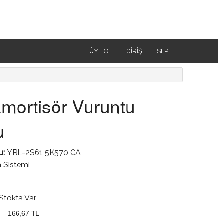
ÜYE OL
GIRIŞ
SEPET
mortisör Vuruntu
u
u:
YRL-2S61 5K570 CA
 Sistemi
Stokta Var
166,67 TL