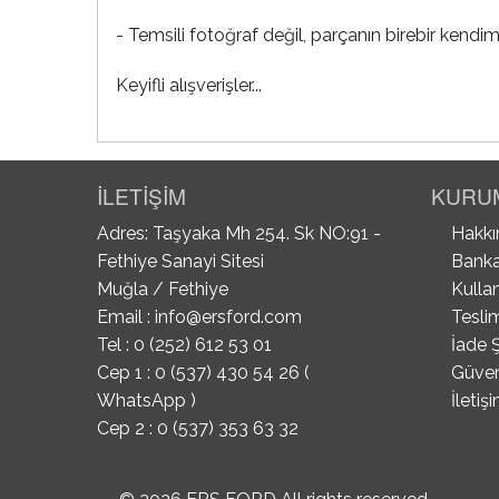
- Temsili fotoğraf değil, parçanın birebir kendim
Keyifli alışverişler...
İLETİŞİM
KURU
Adres: Taşyaka Mh 254. Sk NO:91 -
Hakkı
Fethiye Sanayi Sitesi
Banka
Muğla / Fethiye
Kullan
Email :
info@ersford.com
Tesli
Tel : 0 (252) 612 53 01
İade Ş
Cep 1 : 0 (537) 430 54 26 (
Güvenl
WhatsApp )
İletiş
Cep 2 : 0 (537) 353 63 32