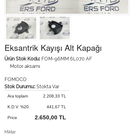
Eksantrik Kayışı Alt Kapağı
Ürün Stok Kodu:
FOM-96MM 6L070 AF
Motor aksamı
FOMOCO
Stok Durumu::
Stokta Var
Ara toplam
2.208,33 TL
K.D.V. %20
441,67 TL
2.650,00 TL
Price
Miktar