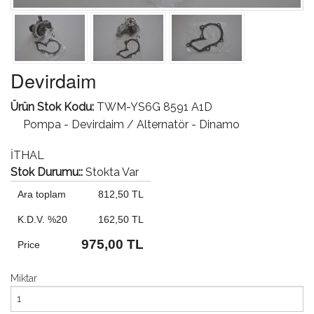
Devirdaim
Ürün Stok Kodu:
TWM-YS6G 8591 A1D
Pompa - Devirdaim / Alternatör - Dinamo
İTHAL
Stok Durumu::
Stokta Var
Ara toplam
812,50 TL
K.D.V. %20
162,50 TL
975,00 TL
Price
Miktar