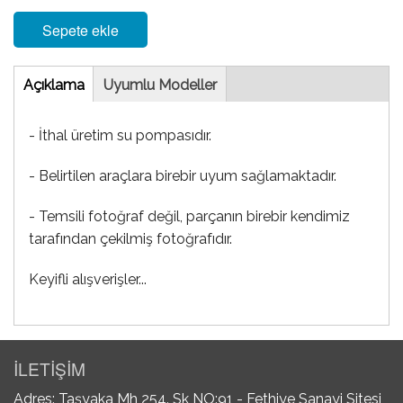
Sepete ekle
Tab
Açıklama
(etkin
Uyumlu Modeller
sekme)
- İthal üretim su pompasıdır.
- Belirtilen araçlara birebir uyum sağlamaktadır.
- Temsili fotoğraf değil, parçanın birebir kendimiz
tarafından çekilmiş fotoğrafıdır.
Keyifli alışverişler...
İLETİŞİM
Adres: Taşyaka Mh 254. Sk NO:91 - Fethiye Sanayi Sitesi