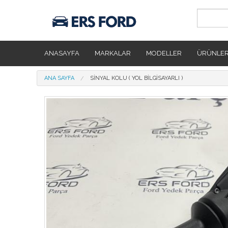
Ana içeriğe atla
ANASAYFA
MARKALAR
MODELLER
ÜRÜNLE
Buradasınız
ANA SAYFA
SINYAL KOLU ( YOL BILGISAYARLI )