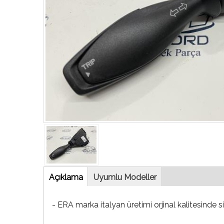
Tab
Açıklama
(etkin
Uyumlu Modeller
sekme)
- ERA marka italyan üretimi orjinal kalitesinde s