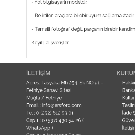
- Yol bilgisayarlı modeldir.
- Belirtilen araçlara birebir uyum sağlamaktadır.
- Temsili fotoğraf değil, parçanın birebir kendim
Keyifli alışverişler...
İLETİŞİM
KURU
Adres: Taşyaka Mh 254. Sk NO:91 -
Hakkı
Fethiye Sanayi Sitesi
Banka
Muğla / Fethiye
Kullan
Email :
info@ersford.com
Tesli
Tel : 0 (252) 612 53 01
İade Ş
Cep 1 : 0 (537) 430 54 26 (
Güvenl
WhatsApp )
İletiş