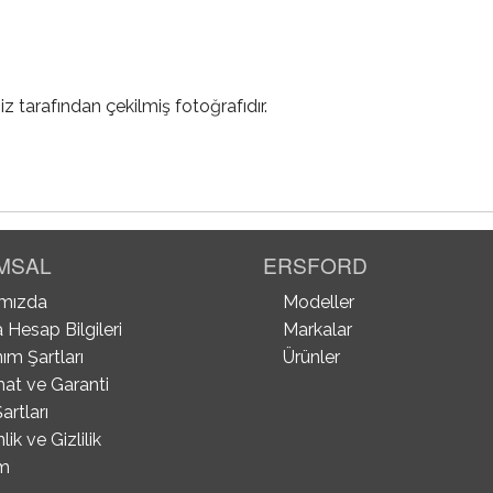
iz tarafından çekilmiş fotoğrafıdır.
MSAL
ERSFORD
mızda
Modeller
 Hesap Bilgileri
Markalar
ım Şartları
Ürünler
mat ve Garanti
artları
ik ve Gizlilik
im