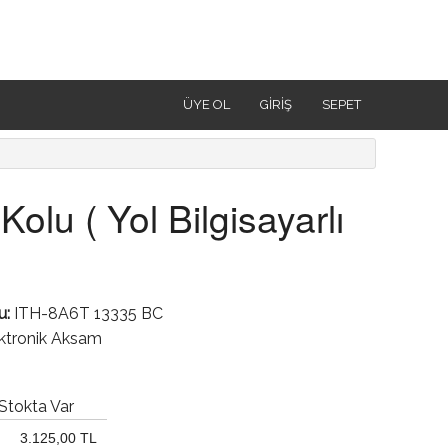
ÜYE OL
GIRIŞ
SEPET
Kolu ( Yol Bilgisayarlı
u:
ITH-8A6T 13335 BC
ektronik Aksam
Stokta Var
3.125,00 TL