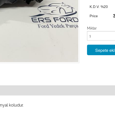
K.D.V. %20
Price
Miktar
Sepete ek
inyal koludur.