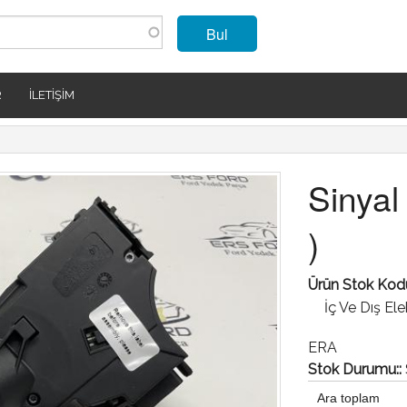
Bul
R
İLETIŞIM
Sinyal 
)
Ürün Stok Kod
İç Ve Dış El
ERA
Stok Durumu::
Ara toplam