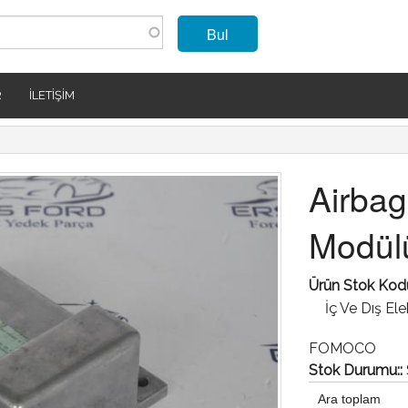
Bul
R
İLETIŞIM
Airbag
Modül
Ürün Stok Kod
İç Ve Dış El
FOMOCO
Stok Durumu::
Ara toplam