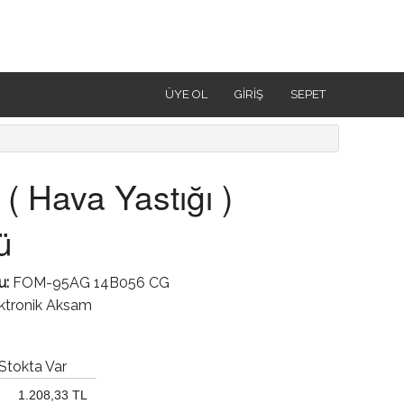
ÜYE OL
GIRIŞ
SEPET
 ( Hava Yastığı )
ü
u:
FOM-95AG 14B056 CG
ektronik Aksam
Stokta Var
1.208,33 TL