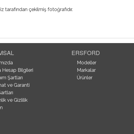
iz tarafından çekilmiş fotoğrafıdır.
MSAL
ERSFORD
mızda
Modeller
 Hesap Bilgileri
Markalar
ım Şartları
Ürünler
mat ve Garanti
artları
ik ve Gizlilik
im