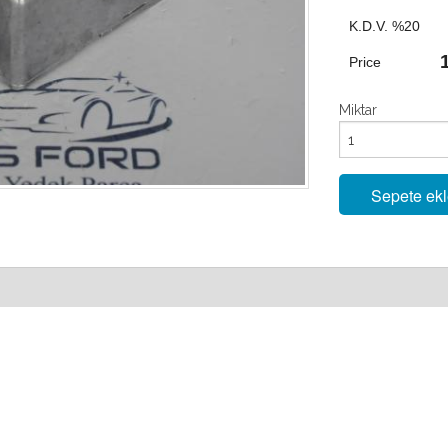
K.D.V. %20
Price
Miktar
Sepete ek