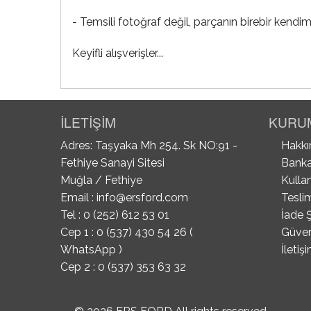
- Temsili fotoğraf değil, parçanın birebir kendim
Keyifli alışverişler...
İLETİŞİM
KURU
Adres: Taşyaka Mh 254. Sk NO:91 -
Hakkı
Fethiye Sanayi Sitesi
Banka
Muğla / Fethiye
Kullan
Email :
info@ersford.com
Tesli
Tel : 0 (252) 612 53 01
İade Ş
Cep 1 : 0 (537) 430 54 26 (
Güvenl
WhatsApp )
İletiş
Cep 2 : 0 (537) 353 63 32