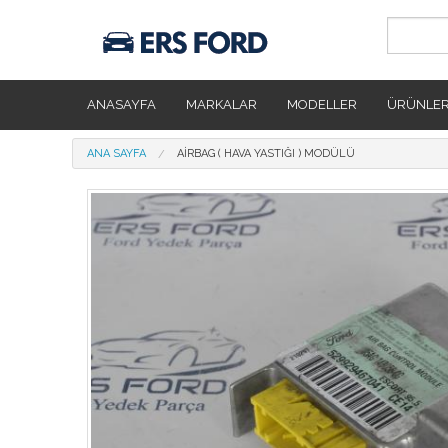
Ana içeriğe atla
ANASAYFA
MARKALAR
MODELLER
ÜRÜNLE
Buradasınız
ANA SAYFA
AIRBAG ( HAVA YASTIĞI ) MODÜLÜ