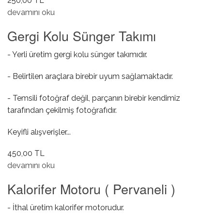
250,00 TL
Viraj Demir Uç Çubuğu ( Lastiği ) hakkında
devamını oku
Gergi Kolu Sünger Takımı
- Yerli üretim gergi kolu sünger takımıdır.
- Belirtilen araçlara birebir uyum sağlamaktadır.
- Temsili fotoğraf değil, parçanın birebir kendimiz
tarafından çekilmiş fotoğrafıdır.
Keyifli alışverişler...
450,00 TL
Gergi Kolu Sünger Takımı hakkında
devamını oku
Kalorifer Motoru ( Pervaneli )
- İthal üretim kalorifer motorudur.