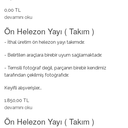
0,00 TL
Cam Dış Sıyırıcı Fitili Segmanı ( Büyük ) hakkında
devamını oku
Ön Helezon Yayı ( Takım )
- İthal üretim ön helezon yayı takımıdır.
- Belirtilen araçlara birebir uyum sağlamaktadır.
- Temsili fotoğraf değil, parçanın birebir kendimiz
tarafından çekilmiş fotoğrafıdır.
Keyifli alışverişler...
1.850,00 TL
Ön Helezon Yayı ( Takım ) hakkında
devamını oku
Ön Helezon Yayı ( Takım )