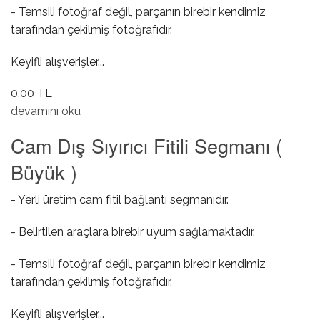
- Temsili fotoğraf değil, parçanın birebir kendimiz
tarafından çekilmiş fotoğrafıdır.
Keyifli alışverişler...
0,00 TL
Koltuk Ayar ( Yatırma ) Kolu ( KAPAKSIZ ) hakkında
devamını oku
Cam Dış Sıyırıcı Fitili Segmanı (
Büyük )
- Yerli üretim cam fitil bağlantı segmanıdır.
- Belirtilen araçlara birebir uyum sağlamaktadır.
- Temsili fotoğraf değil, parçanın birebir kendimiz
tarafından çekilmiş fotoğrafıdır.
Keyifli alışverişler...