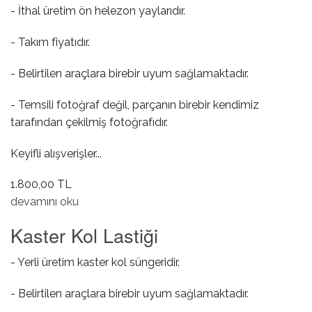
- İthal üretim ön helezon yaylarıdır.
- Takım fiyatıdır.
- Belirtilen araçlara birebir uyum sağlamaktadır.
- Temsili fotoğraf değil, parçanın birebir kendimiz
tarafından çekilmiş fotoğrafıdır.
Keyifli alışverişler...
1.800,00 TL
Ön Helezon Yayı ( Takım ) hakkında
devamını oku
Kaster Kol Lastiği
- Yerli üretim kaster kol süngeridir.
- Belirtilen araçlara birebir uyum sağlamaktadır.