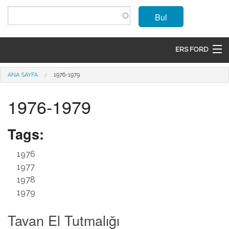
Ana içeriğe atla
Bul
ERS FORD
ANASAYFA
Buradasınız
ANA SAYFA
1976-1979
MARKALAR
1976-1979
MODELLER
Tags:
ÜRÜNLER
1976
İLETIŞIM
1977
1978
ÜYE OL
1979
GIRIŞ
Tavan El Tutmalığı
SEPET