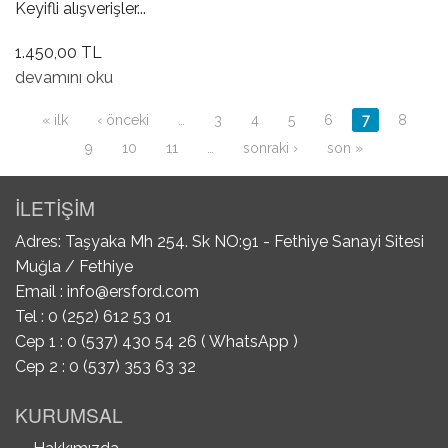
Keyifli alışverişler...
1.450,00 TL
Far / Silgi Kolu hakkında
devamını oku
Sayfalar
« ilk
‹ önceki
…
3
4
5
6
7
8
9
10
11
…
sonraki ›
son »
İLETİŞİM
Adres: Taşyaka Mh 254. Sk NO:91 - Fethiye Sanayi Sitesi
Muğla / Fethiye
Email :
info@ersford.com
Tel : 0 (252) 612 53 01
Cep 1 : 0 (537) 430 54 26 ( WhatsApp )
Cep 2 : 0 (537) 353 63 32
KURUMSAL