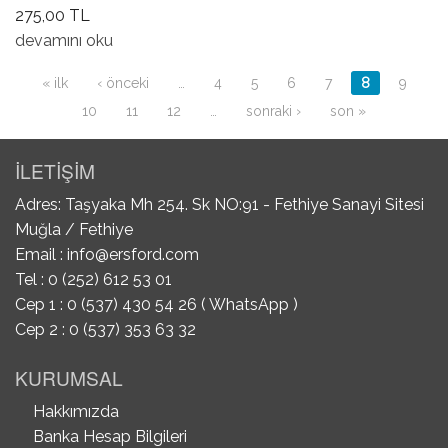
275,00 TL
İç Aks Keçesi hakkında
devamını oku
Sayfalar
« ilk
‹ önceki
…
4
5
6
7
8
9
10
11
12
…
sonraki ›
son »
İLETİŞİM
Adres: Taşyaka Mh 254. Sk NO:91 - Fethiye Sanayi Sitesi
Muğla / Fethiye
Email :
info@ersford.com
Tel : 0 (252) 612 53 01
Cep 1 : 0 (537) 430 54 26 ( WhatsApp )
Cep 2 : 0 (537) 353 63 32
KURUMSAL
Hakkımızda
Banka Hesap Bilgileri