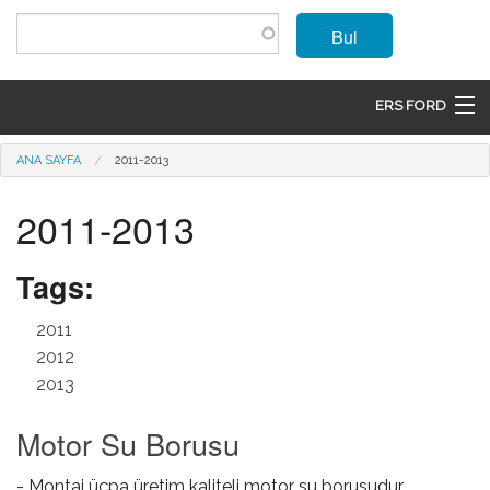
Ana içeriğe atla
Bul
ERS FORD
ANASAYFA
Buradasınız
ANA SAYFA
2011-2013
MARKALAR
2011-2013
MODELLER
Tags:
ÜRÜNLER
2011
İLETIŞIM
2012
2013
ÜYE OL
Motor Su Borusu
GIRIŞ
- Montaj üçpa üretim kaliteli motor su borusudur.
SEPET