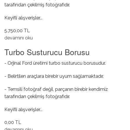
tarafından çekilmiş fotoğrafıdır.
Keyifli alışverişler...
5.750,00 TL
İntercooler ( Turbo Radyatörü ) Ara Tutucu Hortumu
devamını oku
hakkında
Turbo Susturucu Borusu
- Orjinal Ford üretimi turbo susturucu borusudur.
- Belirtilen araçlara birebir uyum sağlamaktadır.
- Temsili fotoğraf değil, parçanın birebir kendimiz
tarafından çekilmiş fotoğrafıdır.
Keyifli alışverişler...
0,00 TL
Turbo Susturucu Borusu hakkında
devamını oku