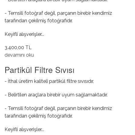
- Temsili fotoğraf değil, parçanın birebir kendimiz
tarafından çekilmiş fotoğrafıdır.
Keyifli alışverişler...
3.400,00 TL
Isıtma Bujisi Rolesi hakkında
devamını oku
Partikül Filtre Sıvısı
- İthal üretim kaliteli partikül filtre sıvısıdır.
- Belirtilen araçlara birebir uyum sağlamaktadır.
- Temsili fotoğraf değil, parçanın birebir kendimiz
tarafından çekilmiş fotoğrafıdır.
Keyifli alışverişler...