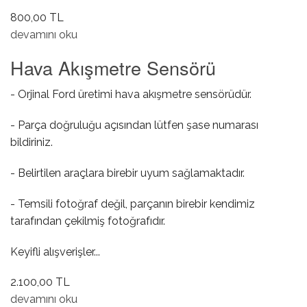
800,00 TL
Partikül Filtre Sıvısı hakkında
devamını oku
Hava Akışmetre Sensörü
- Orjinal Ford üretimi hava akışmetre sensörüdür.
- Parça doğruluğu açısından lütfen şase numarası
bildiriniz.
- Belirtilen araçlara birebir uyum sağlamaktadır.
- Temsili fotoğraf değil, parçanın birebir kendimiz
tarafından çekilmiş fotoğrafıdır.
Keyifli alışverişler...
2.100,00 TL
Hava Akışmetre Sensörü hakkında
devamını oku