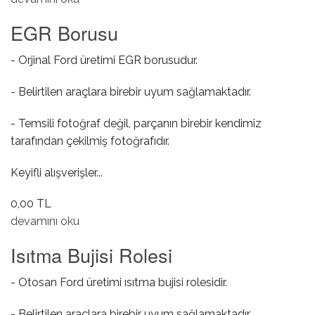
EGR Borusu
- Orjinal Ford üretimi EGR borusudur.
- Belirtilen araçlara birebir uyum sağlamaktadır.
- Temsili fotoğraf değil, parçanın birebir kendimiz
tarafından çekilmiş fotoğrafıdır.
Keyifli alışverişler...
0,00 TL
EGR Borusu hakkında
devamını oku
Isıtma Bujisi Rolesi
- Otosan Ford üretimi ısıtma bujisi rolesidir.
- Belirtilen araçlara birebir uyum sağlamaktadır.