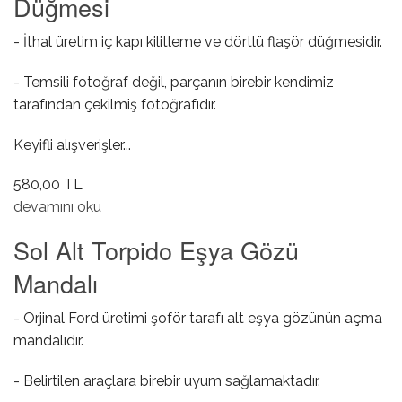
Düğmesi
- İthal üretim iç kapı kilitleme ve dörtlü flaşör düğmesidir.
- Temsili fotoğraf değil, parçanın birebir kendimiz
tarafından çekilmiş fotoğrafıdır.
Keyifli alışverişler...
580,00 TL
Dörtlü Sinyal / Kapı İç Kilitleme Düğmesi hakkında
devamını oku
Sol Alt Torpido Eşya Gözü
Mandalı
- Orjinal Ford üretimi şoför tarafı alt eşya gözünün açma
mandalıdır.
- Belirtilen araçlara birebir uyum sağlamaktadır.