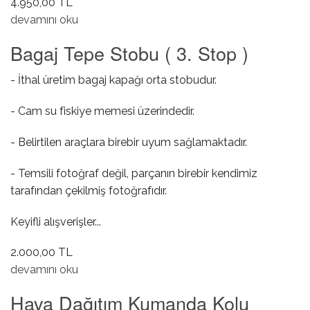
4.950,00 TL
Sol Alt Torpido Eşya Gözü Komple hakkında
devamını oku
Bagaj Tepe Stobu ( 3. Stop )
- İthal üretim bagaj kapağı orta stobudur.
- Cam su fiskiye memesi üzerindedir.
- Belirtilen araçlara birebir uyum sağlamaktadır.
- Temsili fotoğraf değil, parçanın birebir kendimiz
tarafından çekilmiş fotoğrafıdır.
Keyifli alışverişler...
2.000,00 TL
Bagaj Tepe Stobu ( 3. Stop ) hakkında
devamını oku
Hava Dağıtım Kumanda Kolu