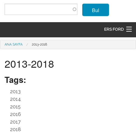
Ana içeriğe atla
Bul
ERS FORD
ANASAYFA
Buradasınız
ANA SAYFA
2013-2018
MARKALAR
2013-2018
MODELLER
Tags:
ÜRÜNLER
2013
İLETIŞIM
2014
2015
ÜYE OL
2016
2017
GIRIŞ
2018
SEPET