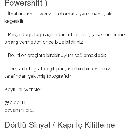
Powershift )
- İthal üretim powershift otomatik şanzıman iç aks
keçesidir
- Parça doğruluğu açısından lütfen araç şase numaranızı
sipariş vermeden önce bize bildiriniz.
- Belirtilen araçlara birebir uyum sağlamaktadır.
- Temsili fotoğraf değil, parçanın birebir kendimiz
tarafından çekilmiş fotoğrafıdır.
Keyifli alışverişler...
750,00 TL
Şanzıman Aks Keçesi ( Otomatik / Powershift ) hakkında
devamını oku
Dörtlü Sinyal / Kapı İç Kilitleme