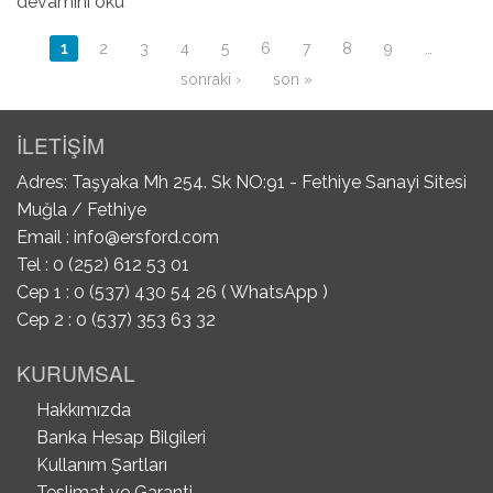
Kilit Şifre Takımı hakkında
devamını oku
Sayfalar
1
2
3
4
5
6
7
8
9
…
sonraki ›
son »
İLETİŞİM
Adres: Taşyaka Mh 254. Sk NO:91 - Fethiye Sanayi Sitesi
Muğla / Fethiye
Email :
info@ersford.com
Tel : 0 (252) 612 53 01
Cep 1 : 0 (537) 430 54 26 ( WhatsApp )
Cep 2 : 0 (537) 353 63 32
KURUMSAL
Hakkımızda
Banka Hesap Bilgileri
Kullanım Şartları
Teslimat ve Garanti