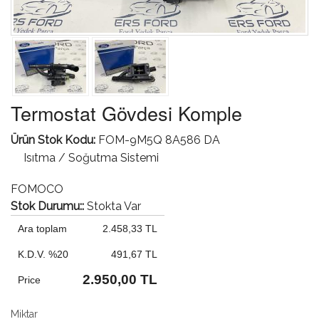
Termostat Gövdesi Komple
Ürün Stok Kodu:
FOM-9M5Q 8A586 DA
Isıtma / Soğutma Sistemi
FOMOCO
Stok Durumu::
Stokta Var
Ara toplam
2.458,33 TL
K.D.V. %20
491,67 TL
2.950,00 TL
Price
Miktar