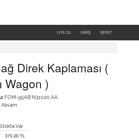
ÜYE OL
GIRIŞ
SEPET
ağ Direk Kaplaması (
n Wagon )
u:
FOM-95AB N31020 AA
ç Aksam
Stokta Var
375,00 TL