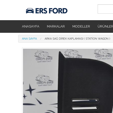
Ana içeriğe atla
ANASAYFA
MARKALAR
MODELLER
ÜRÜNLE
Buradasınız
ANA SAYFA
ARKA SAĞ DIREK KAPLAMASI ( STATION WAGON )