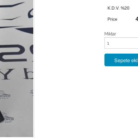
K.D.V. %20
Price
Miktar
Sepete ek