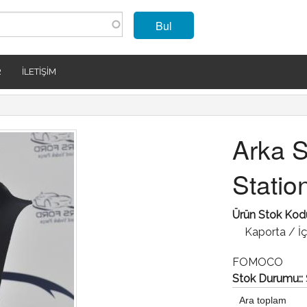
Bul
R
İLETIŞIM
Arka S
Statio
Ürün Stok Kod
Kaporta / İ
FOMOCO
Stok Durumu::
Ara toplam