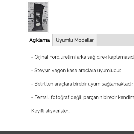
Tab
Açıklama
(etkin
Uyumlu Modeller
sekme)
- Orjinal Ford üretimi arka sağ direk kaplamasıdı
- Steyşın vagon kasa araçlara uyumludur.
- Belirtilen araçlara birebir uyum sağlamaktadır.
- Temsili fotoğraf değil, parçanın birebir kendim
Keyifli alışverişler...