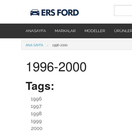
Ana içeriğe atla
ANASAYFA
MARKALAR
MODELLER
ÜRÜNLE
Buradasınız
ANA SAYFA
1996-2000
1996-2000
Tags:
1996
1997
1998
1999
2000