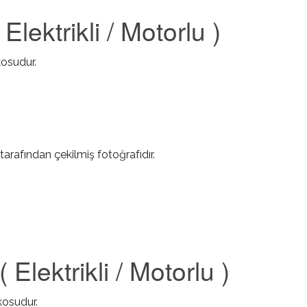
lektrikli / Motorlu )
kosudur.
tarafından çekilmiş fotoğrafıdır.
da
lektrikli / Motorlu )
ikosudur.