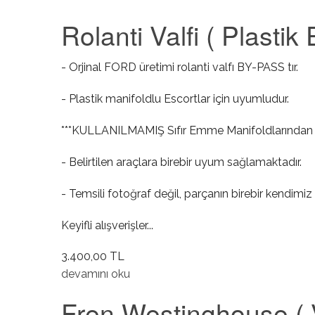
Rolanti Valfi ( Plasti
- Orjinal FORD üretimi rolanti valfı BY-PASS tır.
- Plastik manifoldlu Escortlar için uyumludur.
***KULLANILMAMIŞ Sıfır Emme Manifoldlarından s
- Belirtilen araçlara birebir uyum sağlamaktadır.
- Temsili fotoğraf değil, parçanın birebir kendimiz 
Keyifli alışverişler...
3.400,00 TL
Rolanti Valfi ( Plastik Emme Manifold ) hakkında
devamını oku
Fren Westinghouse ( V