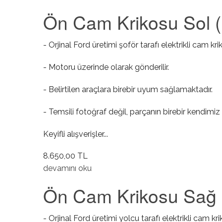
Ön Cam Krikosu Sol ( E
- Orjinal Ford üretimi şoför tarafı elektrikli cam kri
- Motoru üzerinde olarak gönderilir.
- Belirtilen araçlara birebir uyum sağlamaktadır.
- Temsili fotoğraf değil, parçanın birebir kendimiz 
Keyifli alışverişler...
8.650,00 TL
Ön Cam Krikosu Sol ( Elektrikli / Motorlu ) hakkın
devamını oku
Ön Cam Krikosu Sağ ( E
- Orjinal Ford üretimi yolcu tarafı elektrikli cam kr