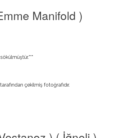
k Emme Manifold )
ökülmüştür.***
tarafından çekilmiş fotoğrafıdır.
estanoz ) ( İğneli )