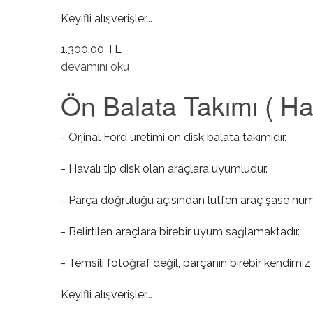
Keyifli alışverişler...
1.300,00 TL
Ön Helezon Takımı hakkında
devamını oku
Ön Balata Takımı ( Hav
- Orjinal Ford üretimi ön disk balata takımıdır.
- Havalı tip disk olan araçlara uyumludur.
- Parça doğruluğu açısından lütfen araç şase numa
- Belirtilen araçlara birebir uyum sağlamaktadır.
- Temsili fotoğraf değil, parçanın birebir kendimiz 
Keyifli alışverişler...