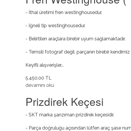
- İthal üretimi fren westinghousedur.
- İğneli tip westinghousedur.
- Belirtilen araçlara birebir uyum sağlamaktadır.
- Temsili fotoğraf değil, parçanın birebir kendimiz 
Keyifli alışverişler...
5.450,00 TL
Fren Westinghouse ( Vestanoz ) ( İğneli ) hakkınd
devamını oku
Prizdirek Keçesi
- SKT marka şanzıman prizdirek keçesidir.
- Parça doğruluğu açısından lütfen araç şase numa