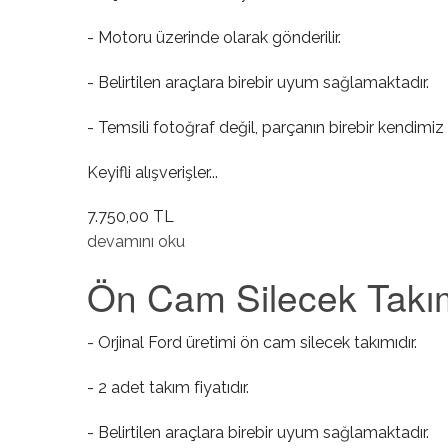
- Motoru üzerinde olarak gönderilir.
- Belirtilen araçlara birebir uyum sağlamaktadır.
- Temsili fotoğraf değil, parçanın birebir kendimiz 
Keyifli alışverişler...
7.750,00 TL
Ön Cam Krikosu Sağ ( Elektrikli / Motorlu ) hakkı
devamını oku
Ön Cam Silecek Takımı
- Orjinal Ford üretimi ön cam silecek takımıdır.
- 2 adet takım fiyatıdır.
- Belirtilen araçlara birebir uyum sağlamaktadır.