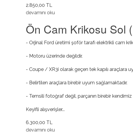
2.850,00 TL
Ön Balata Takımı ( Havalı Tip Disk ) hakkında
devamını oku
Ön Cam Krikosu Sol ( C
- Orjinal Ford üretimi şoför tarafı elektrikli cam kri
- Motoru üzerinde değildir.
- Coupe / XR3i olarak geçen tek kapılı araçlara u
- Belirtilen araçlara birebir uyum sağlamaktadır.
- Temsili fotoğraf değil, parçanın birebir kendimiz 
Keyifli alışverişler...
6.300,00 TL
Ön Cam Krikosu Sol ( Coupe / XR3i / Elektrikli /
devamını oku