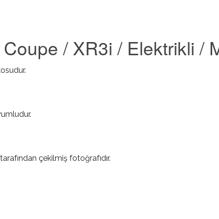
oupe / XR3i / Elektrikli / 
kosudur.
yumludur.
tarafından çekilmiş fotoğrafıdır.
 Motorsuz ) hakkında