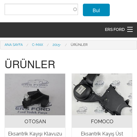
Ana içeriğe atla
Bul
ERS FORD
ANASAYFA
Buradasınız
ANA SAYFA
C-MAX
2015-
ÜRÜNLER
MARKALAR
ÜRÜNLER
MODELLER
ÜRÜNLER
İLETIŞIM
ÜYE OL
OTOSAN
FOMOCO
GIRIŞ
Eksantrik Kayışı Klavuzu
Eksantrik Kayış Üst
SEPET