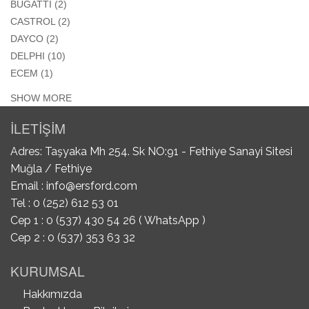
APPLY BUGATTİ FILTER
BUGATTİ (2)
APPLY CASTROL FILTER
CASTROL (2)
APPLY DAYCO FILTER
DAYCO (2)
APPLY DELPHI FILTER
DELPHI (10)
APPLY ECEM FILTER
ECEM (1)
SHOW MORE
İLETİŞİM
Adres: Taşyaka Mh 254. Sk NO:91 - Fethiye Sanayi Sitesi
Muğla / Fethiye
Email :
info@ersford.com
Tel : 0 (252) 612 53 01
Cep 1 : 0 (537) 430 54 26 ( WhatsApp )
Cep 2 : 0 (537) 353 63 32
KURUMSAL
Hakkımızda