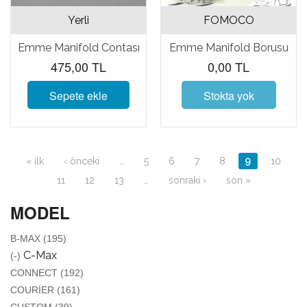
Yerli
FOMOCO
Emme Manifold Contası
Emme Manifold Borusu
475,00 TL
0,00 TL
Sepete ekle
Stokta yok
Sayfalar
« ilk
‹ önceki
…
5
6
7
8
9
10
11
12
13
…
sonraki ›
son »
MODEL
APPLY B-MAX FILTER
B-MAX (195)
REMOVE C-MAX FILTER
C-Max
(-)
APPLY CONNECT FILTER
CONNECT (192)
APPLY COURIER FILTER
COURIER (161)
APPLY CUSTOM FILTER