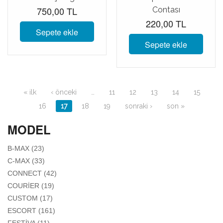
750,00 TL
Contası
220,00 TL
Sepete ekle
Sepete ekle
Sayfalar
« ilk
‹ önceki
…
11
12
13
14
15
16
17
18
19
sonraki ›
son »
MODEL
APPLY B-MAX FILTER
B-MAX (23)
APPLY C-MAX FILTER
C-MAX (33)
APPLY CONNECT FILTER
CONNECT (42)
APPLY COURIER FILTER
COURIER (19)
APPLY CUSTOM FILTER
CUSTOM (17)
APPLY ESCORT FILTER
ESCORT (161)
APPLY FESTIVA FILTER