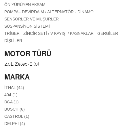
ELEKTRIK
APPLY ÖN YÜRÜYEN AKSAM FILTER
ÖN YÜRÜYEN AKSAM
AKSAMI /
APPLY POMPA -
POMPA - DEVIRDAIM / ALTERNATÖR - DINAMO
ATEŞLEME
DEVIRDAIM /
APPLY SENSÖRLER VE MÜŞÜRLER
SENSÖRLER VE MÜŞÜRLER
SISTEMI FILTER
ALTERNATÖR -
FILTER
APPLY SÜSPANSIYON SISTEMI FILTER
SÜSPANSIYON SISTEMI
DINAMO FILTER
TRIGER - ZINCIR SETI / V KAYIŞI / KASNAKLAR - GERGILER -
APPLY TRIGER - ZINCIR SETI / V KAYIŞI / KASNAKLAR -
DIŞLILER
GERGILER - DIŞLILER FILTER
MOTOR TÜRÜ
2.0L Zetec-E (0)
MARKA
APPLY İTHAL FILTER
İTHAL (44)
APPLY 404 FILTER
404 (1)
APPLY BGA FILTER
BGA (1)
APPLY BOSCH FILTER
BOSCH (6)
APPLY CASTROL FILTER
CASTROL (1)
APPLY DELPHI FILTER
DELPHI (4)