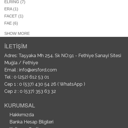
APPLY ELRING FILTER
ELRING (7)
APPLY ERA FILTER
ERA (1)
APPLY FACET FILTER
FACET (1)
APPLY FAE FILTER
FAE (6)
SHOW MORE
İLETİŞİM
Adres: Taşyaka Mh 254. Sk NO:91 - Fethiye Sanayi Sitesi
Muğla / Fethiye
Email :
info@ersford.com
Tel : 0 (252) 612 53 01
Cep 1 : 0 (537) 430 54 26 ( WhatsApp )
Cep 2 : 0 (537) 353 63 32
KURUMSAL
Hakkımızda
Banka Hesap Bilgileri