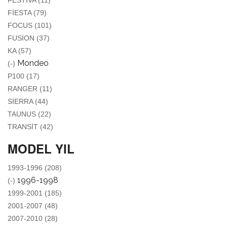
FESTIVA (11)
APPLY FIESTA FILTER
FIESTA (79)
APPLY FOCUS FILTER
FOCUS (101)
APPLY FUSION FILTER
FUSION (37)
APPLY KA FILTER
KA (57)
REMOVE MONDEO FILTER
Mondeo
(-)
APPLY P100 FILTER
P100 (17)
APPLY RANGER FILTER
RANGER (11)
APPLY SIERRA FILTER
SIERRA (44)
APPLY TAUNUS FILTER
TAUNUS (22)
APPLY TRANSIT FILTER
TRANSIT (42)
MODEL YIL
APPLY 1993-1996 FILTER
1993-1996 (208)
REMOVE 1996-1998 FILTER
1996-1998
(-)
APPLY 1999-2001 FILTER
1999-2001 (185)
APPLY 2001-2007 FILTER
2001-2007 (48)
APPLY 2007-2010 FILTER
2007-2010 (28)