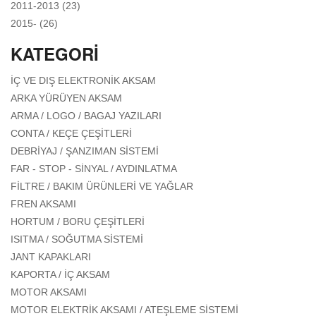
APPLY 2011-2013 FILTER
2011-2013 (23)
APPLY 2015- FILTER
2015- (26)
KATEGORI
APPLY İÇ VE DIŞ ELEKTRONIK
İÇ VE DIŞ ELEKTRONIK AKSAM
AKSAM FILTER
APPLY ARKA YÜRÜYEN AKSAM FILTER
ARKA YÜRÜYEN AKSAM
APPLY ARMA / LOGO / BAGAJ
ARMA / LOGO / BAGAJ YAZILARI
YAZILARI FILTER
APPLY CONTA / KEÇE ÇEŞITLERI
CONTA / KEÇE ÇEŞITLERI
FILTER
APPLY DEBRIYAJ / ŞANZIMAN
DEBRIYAJ / ŞANZIMAN SISTEMI
SISTEMI FILTER
APPLY FAR - STOP - SINYAL /
FAR - STOP - SINYAL / AYDINLATMA
AYDINLATMA FILTER
APPLY FILTRE / BAKIM
FILTRE / BAKIM ÜRÜNLERI VE YAĞLAR
ÜRÜNLERI VE YAĞLAR
APPLY FREN AKSAMI FILTER
FREN AKSAMI
FILTER
APPLY HORTUM / BORU ÇEŞITLERI
HORTUM / BORU ÇEŞITLERI
FILTER
APPLY ISITMA / SOĞUTMA SISTEMI
ISITMA / SOĞUTMA SISTEMI
FILTER
APPLY JANT KAPAKLARI FILTER
JANT KAPAKLARI
APPLY KAPORTA / İÇ AKSAM FILTER
KAPORTA / İÇ AKSAM
APPLY MOTOR AKSAMI FILTER
MOTOR AKSAMI
APPLY MOTOR
MOTOR ELEKTRIK AKSAMI / ATEŞLEME SISTEMI