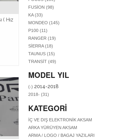
APPLY FUSION FILTER
FUSION (98)
APPLY KA FILTER
KA (33)
 ( Hız
APPLY MONDEO FILTER
MONDEO (145)
APPLY P100 FILTER
P100 (11)
APPLY RANGER FILTER
RANGER (19)
APPLY SIERRA FILTER
SIERRA (18)
APPLY TAUNUS FILTER
TAUNUS (15)
APPLY TRANSIT FILTER
TRANSIT (49)
MODEL YIL
REMOVE 2014-2018 FILTER
2014-2018
(-)
APPLY 2018- FILTER
2018- (31)
KATEGORI
APPLY İÇ VE
İÇ VE DIŞ ELEKTRONIK AKSAM
DIŞ
APPLY ARKA
ARKA YÜRÜYEN AKSAM
ELEKTRONIK
YÜRÜYEN AKSAM
APPLY
ARMA / LOGO / BAGAJ YAZILARI