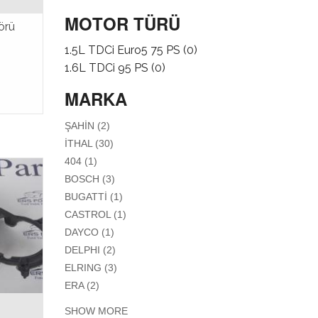
FILTER
TRIGER -
MOTOR TÜRÜ
ZINCIR SETI
örü
/ V KAYIŞI /
1.5L TDCi Euro5 75 PS (0)
KASNAKLAR
1.6L TDCi 95 PS (0)
- GERGILER
- DIŞLILER
MARKA
FILTER
APPLY ŞAHİN FILTER
ŞAHİN (2)
APPLY İTHAL FILTER
İTHAL (30)
APPLY 404 FILTER
404 (1)
APPLY BOSCH FILTER
BOSCH (3)
APPLY BUGATTİ FILTER
BUGATTİ (1)
APPLY CASTROL FILTER
CASTROL (1)
APPLY DAYCO FILTER
DAYCO (1)
APPLY DELPHI FILTER
DELPHI (2)
APPLY ELRING FILTER
ELRING (3)
APPLY ERA FILTER
ERA (2)
SHOW MORE