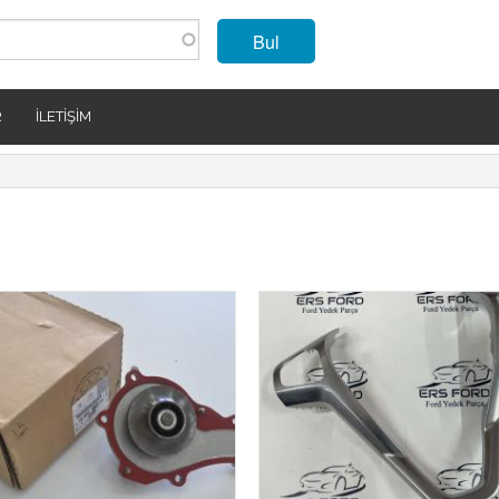
Bul
R
İLETIŞIM