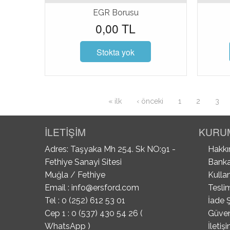
EGR Borusu
0,00 TL
Stokta yok
Sayfalar
« ilk
‹ önceki
1
2
3
İLETİŞİM
KURU
Adres: Taşyaka Mh 254. Sk NO:91 -
Hakkı
Fethiye Sanayi Sitesi
Banka
Muğla / Fethiye
Kullan
Email :
info@ersford.com
Tesli
Tel : 0 (252) 612 53 01
İade Ş
Cep 1 : 0 (537) 430 54 26 (
Güvenl
WhatsApp )
İletiş