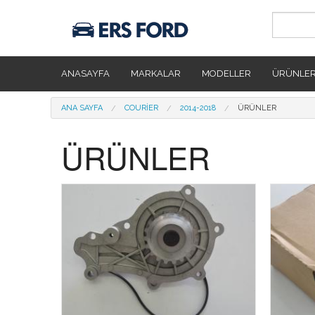
Ana içeriğe atla
ANASAYFA
MARKALAR
MODELLER
ÜRÜNLE
Buradasınız
ANA SAYFA
COURIER
2014-2018
ÜRÜNLER
ÜRÜNLER