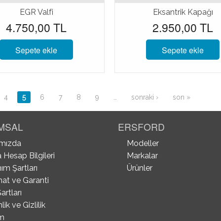
EGR Valfi
Eksantrik Kapağı
4.750,00 TL
2.950,00 TL
Sepete ekle
Sepete ekle
4
5
6
7
8
9
…
sonraki ›
son »
MSAL
ERSFORD
mızda
Modeller
 Hesap Bilgileri
Markalar
ım Şartları
Ürünler
mat ve Garanti
artları
ik ve Gizlilik
im