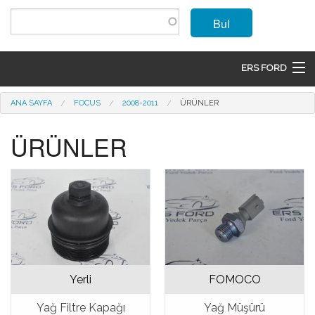
Ana içeriğe atla
Bul
ERS FORD
ANASAYFA
Buradasınız
ANA SAYFA
FOCUS
2008-2011
ÜRÜNLER
MARKALAR
ÜRÜNLER
MODELLER
ÜRÜNLER
İLETIŞIM
ÜYE OL
Yerli
FOMOCO
GIRIŞ
Yağ Filtre Kapağı
Yağ Müşürü
SEPET