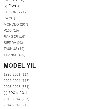
FIESTA (276)
REMOVE FOCUS FILTER
Focus
(-)
APPLY FUSION FILTER
FUSION (221)
APPLY KA FILTER
KA (34)
APPLY MONDEO FILTER
MONDEO (207)
APPLY P100 FILTER
P100 (15)
APPLY RANGER FILTER
RANGER (18)
APPLY SIERRA FILTER
SIERRA (23)
APPLY TAUNUS FILTER
TAUNUS (19)
APPLY TRANSIT FILTER
TRANSIT (59)
MODEL YIL
APPLY 1998-2001 FILTER
1998-2001 (114)
APPLY 2002-2004 FILTER
2002-2004 (117)
APPLY 2005-2008 FILTER
2005-2008 (551)
REMOVE 2008-2011 FILTER
2008-2011
(-)
APPLY 2012-2014 FILTER
2012-2014 (237)
APPLY 2014-2018 FILTER
2014-2018 (210)