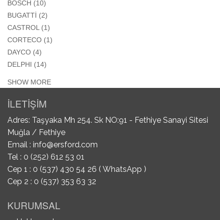
APPLY BOSCH FILTER
BOSCH (10)
APPLY BUGATTİ FILTER
BUGATTİ (2)
APPLY CASTROL FILTER
CASTROL (1)
APPLY CORTECO FILTER
CORTECO (1)
APPLY DAYCO FILTER
DAYCO (4)
APPLY DELPHI FILTER
DELPHI (14)
SHOW MORE
İLETİŞİM
Adres: Taşyaka Mh 254. Sk NO:91 - Fethiye Sanayi Sitesi
Muğla / Fethiye
Email :
info@ersford.com
Tel : 0 (252) 612 53 01
Cep 1 : 0 (537) 430 54 26 ( WhatsApp )
Cep 2 : 0 (537) 353 63 32
KURUMSAL