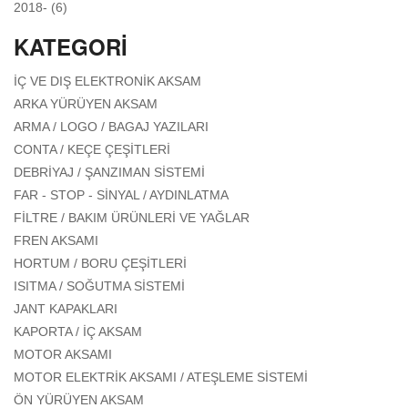
APPLY 2018- FILTER
2018- (6)
KATEGORI
APPLY İÇ VE DIŞ ELEKTRONIK
İÇ VE DIŞ ELEKTRONIK AKSAM
AKSAM FILTER
APPLY ARKA YÜRÜYEN AKSAM FILTER
ARKA YÜRÜYEN AKSAM
APPLY ARMA / LOGO / BAGAJ
ARMA / LOGO / BAGAJ YAZILARI
YAZILARI FILTER
APPLY CONTA / KEÇE ÇEŞITLERI
CONTA / KEÇE ÇEŞITLERI
FILTER
APPLY DEBRIYAJ / ŞANZIMAN
DEBRIYAJ / ŞANZIMAN SISTEMI
SISTEMI FILTER
APPLY FAR - STOP - SINYAL /
FAR - STOP - SINYAL / AYDINLATMA
AYDINLATMA FILTER
APPLY FILTRE / BAKIM
FILTRE / BAKIM ÜRÜNLERI VE YAĞLAR
ÜRÜNLERI VE YAĞLAR
APPLY FREN AKSAMI FILTER
FREN AKSAMI
FILTER
APPLY HORTUM / BORU ÇEŞITLERI
HORTUM / BORU ÇEŞITLERI
FILTER
APPLY ISITMA / SOĞUTMA SISTEMI
ISITMA / SOĞUTMA SISTEMI
FILTER
APPLY JANT KAPAKLARI FILTER
JANT KAPAKLARI
APPLY KAPORTA / İÇ AKSAM FILTER
KAPORTA / İÇ AKSAM
APPLY MOTOR AKSAMI FILTER
MOTOR AKSAMI
APPLY MOTOR
MOTOR ELEKTRIK AKSAMI / ATEŞLEME SISTEMI
ELEKTRIK
APPLY ÖN YÜRÜYEN AKSAM FILTER
ÖN YÜRÜYEN AKSAM