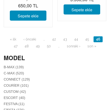
650,00 TL
Sepete ekle
Sepete ekle
Sayfalar
« ilk
‹ önceki
…
42
43
44
45
46
47
48
49
50
…
sonraki ›
son »
MODEL
APPLY B-MAX FILTER
B-MAX (139)
APPLY C-MAX FILTER
C-MAX (520)
APPLY CONNECT FILTER
CONNECT (129)
APPLY COURIER FILTER
COURIER (101)
APPLY CUSTOM FILTER
CUSTOM (42)
APPLY ESCORT FILTER
ESCORT (40)
APPLY FESTIVA FILTER
FESTIVA (11)
APPLY FIESTA FILTER