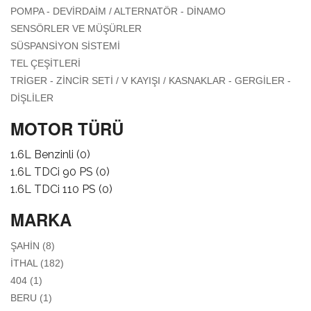
AKSAMI /
APPLY POMPA -
POMPA - DEVIRDAIM / ALTERNATÖR - DINAMO
ATEŞLEME
DEVIRDAIM /
APPLY SENSÖRLER VE MÜŞÜRLER
SENSÖRLER VE MÜŞÜRLER
SISTEMI FILTER
ALTERNATÖR -
FILTER
APPLY SÜSPANSIYON SISTEMI FILTER
SÜSPANSIYON SISTEMI
DINAMO FILTER
APPLY TEL ÇEŞITLERI FILTER
TEL ÇEŞITLERI
TRIGER - ZINCIR SETI / V KAYIŞI / KASNAKLAR - GERGILER -
APPLY TRIGER - ZINCIR SETI / V KAYIŞI / KASNAKLAR -
DIŞLILER
GERGILER - DIŞLILER FILTER
MOTOR TÜRÜ
1.6L Benzinli (0)
1.6L TDCi 90 PS (0)
1.6L TDCi 110 PS (0)
MARKA
APPLY ŞAHİN FILTER
ŞAHİN (8)
APPLY İTHAL FILTER
İTHAL (182)
APPLY 404 FILTER
404 (1)
APPLY BERU FILTER
BERU (1)