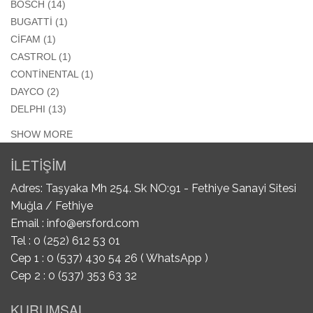
APPLY BOSCH FILTER
BOSCH (14)
APPLY BUGATTİ FILTER
BUGATTİ (1)
APPLY CİFAM FILTER
CİFAM (1)
APPLY CASTROL FILTER
CASTROL (1)
APPLY CONTİNENTAL FILTER
CONTİNENTAL (1)
APPLY DAYCO FILTER
DAYCO (2)
APPLY DELPHI FILTER
DELPHI (13)
SHOW MORE
İLETİŞİM
Adres: Taşyaka Mh 254. Sk NO:91 - Fethiye Sanayi Sitesi
Muğla / Fethiye
Email :
info@ersford.com
Tel : 0 (252) 612 53 01
Cep 1 : 0 (537) 430 54 26 ( WhatsApp )
Cep 2 : 0 (537) 353 63 32
KURUMSAL