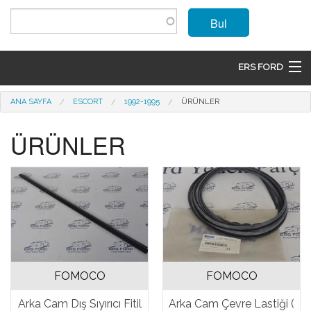
Ana içeriğe atla
Bul
ERS FORD
ANASAYFA
Buradasınız
ANA SAYFA
ESCORT
1992-1995
ÜRÜNLER
MARKALAR
ÜRÜNLER
MODELLER
ÜRÜNLER
İLETIŞIM
ÜYE OL
FOMOCO
FOMOCO
GIRIŞ
Arka Cam Dış Sıyırıcı Fitil
Arka Cam Çevre Lastiği (
SEPET