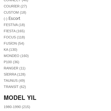
CONNECT (46)
APPLY COURIER FILTER
COURIER (27)
APPLY CUSTOM FILTER
CUSTOM (18)
REMOVE ESCORT FILTER
Escort
(-)
APPLY FESTIVA FILTER
FESTIVA (18)
APPLY FIESTA FILTER
FIESTA (165)
APPLY FOCUS FILTER
FOCUS (118)
APPLY FUSION FILTER
FUSION (54)
APPLY KA FILTER
KA (130)
APPLY MONDEO FILTER
MONDEO (160)
APPLY P100 FILTER
P100 (36)
APPLY RANGER FILTER
RANGER (11)
APPLY SIERRA FILTER
SIERRA (128)
APPLY TAUNUS FILTER
TAUNUS (49)
APPLY TRANSIT FILTER
TRANSIT (62)
MODEL YIL
APPLY 1980-1990 FILTER
1980-1990 (215)