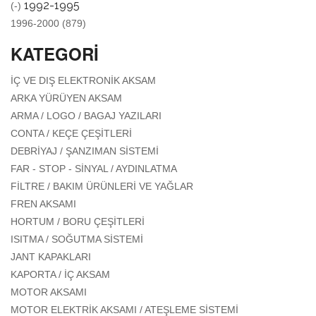
REMOVE 1992-1995 FILTER
1992-1995
(-)
APPLY 1996-2000 FILTER
1996-2000 (879)
KATEGORI
APPLY İÇ VE DIŞ ELEKTRONIK
İÇ VE DIŞ ELEKTRONIK AKSAM
AKSAM FILTER
APPLY ARKA YÜRÜYEN AKSAM FILTER
ARKA YÜRÜYEN AKSAM
APPLY ARMA / LOGO / BAGAJ
ARMA / LOGO / BAGAJ YAZILARI
YAZILARI FILTER
APPLY CONTA / KEÇE ÇEŞITLERI
CONTA / KEÇE ÇEŞITLERI
FILTER
APPLY DEBRIYAJ / ŞANZIMAN
DEBRIYAJ / ŞANZIMAN SISTEMI
SISTEMI FILTER
APPLY FAR - STOP - SINYAL /
FAR - STOP - SINYAL / AYDINLATMA
AYDINLATMA FILTER
APPLY FILTRE / BAKIM
FILTRE / BAKIM ÜRÜNLERI VE YAĞLAR
ÜRÜNLERI VE YAĞLAR
APPLY FREN AKSAMI FILTER
FREN AKSAMI
FILTER
APPLY HORTUM / BORU ÇEŞITLERI
HORTUM / BORU ÇEŞITLERI
FILTER
APPLY ISITMA / SOĞUTMA SISTEMI
ISITMA / SOĞUTMA SISTEMI
FILTER
APPLY JANT KAPAKLARI FILTER
JANT KAPAKLARI
APPLY KAPORTA / İÇ AKSAM FILTER
KAPORTA / İÇ AKSAM
APPLY MOTOR AKSAMI FILTER
MOTOR AKSAMI
APPLY MOTOR
MOTOR ELEKTRIK AKSAMI / ATEŞLEME SISTEMI