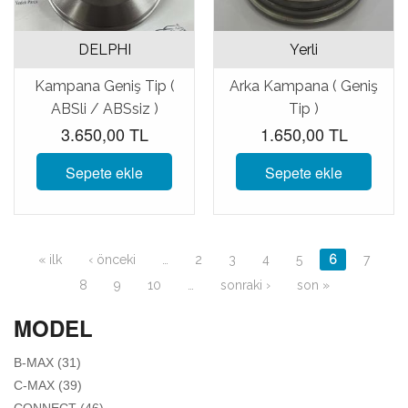
DELPHI
Yerli
Kampana Geniş Tip (
Arka Kampana ( Geniş
ABSli / ABSsiz )
Tip )
3.650,00 TL
1.650,00 TL
Sepete ekle
Sepete ekle
Sayfalar
« ilk
‹ önceki
…
2
3
4
5
6
7
8
9
10
…
sonraki ›
son »
MODEL
APPLY B-MAX FILTER
B-MAX (31)
APPLY C-MAX FILTER
C-MAX (39)
APPLY CONNECT FILTER