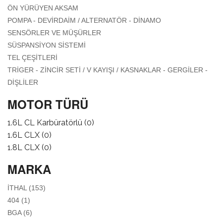
ELEKTRIK
APPLY ÖN YÜRÜYEN AKSAM FILTER
ÖN YÜRÜYEN AKSAM
AKSAMI /
APPLY POMPA -
POMPA - DEVIRDAIM / ALTERNATÖR - DINAMO
ATEŞLEME
DEVIRDAIM /
APPLY SENSÖRLER VE MÜŞÜRLER
SENSÖRLER VE MÜŞÜRLER
SISTEMI FILTER
ALTERNATÖR -
FILTER
APPLY SÜSPANSIYON SISTEMI FILTER
SÜSPANSIYON SISTEMI
DINAMO FILTER
APPLY TEL ÇEŞITLERI FILTER
TEL ÇEŞITLERI
TRIGER - ZINCIR SETI / V KAYIŞI / KASNAKLAR - GERGILER -
APPLY TRIGER - ZINCIR SETI / V KAYIŞI / KASNAKLAR -
DIŞLILER
GERGILER - DIŞLILER FILTER
MOTOR TÜRÜ
1.6L CL Karbüratörlü (0)
1.6L CLX (0)
1.8L CLX (0)
MARKA
APPLY İTHAL FILTER
İTHAL (153)
APPLY 404 FILTER
404 (1)
APPLY BGA FILTER
BGA (6)