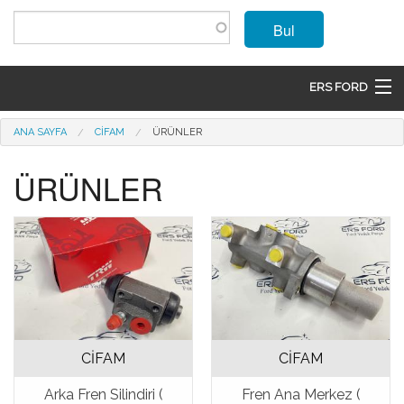
Ana içeriğe atla
Bul
ERS FORD
ANASAYFA
Buradasınız
ANA SAYFA
CİFAM
ÜRÜNLER
MARKALAR
ÜRÜNLER
MODELLER
ÜRÜNLER
İLETIŞIM
ÜYE OL
CİFAM
CİFAM
GIRIŞ
Arka Fren Silindiri (
Fren Ana Merkez (
SEPET