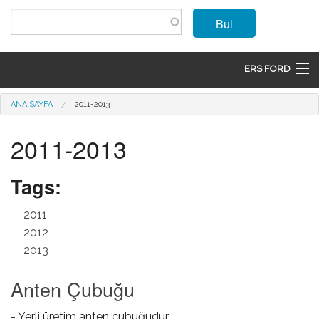
Ana içeriğe atla
Bul
ERS FORD
ANASAYFA
Buradasınız
ANA SAYFA
2011-2013
MARKALAR
2011-2013
MODELLER
Tags:
ÜRÜNLER
2011
İLETIŞIM
2012
2013
ÜYE OL
Anten Çubuğu
GIRIŞ
- Yerli üretim anten çubuğudur.
SEPET