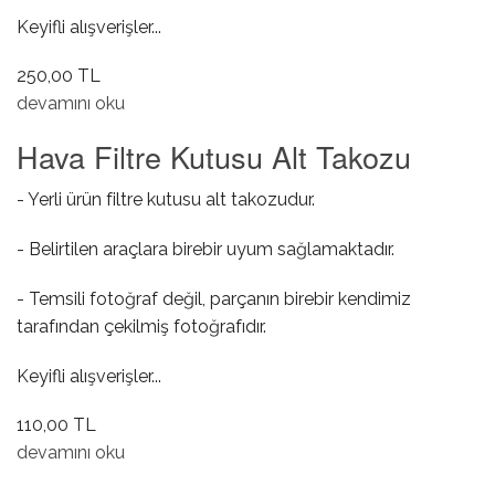
Keyifli alışverişler...
250,00 TL
Anten Gövdesi hakkında
devamını oku
Hava Filtre Kutusu Alt Takozu
- Yerli ürün filtre kutusu alt takozudur.
- Belirtilen araçlara birebir uyum sağlamaktadır.
- Temsili fotoğraf değil, parçanın birebir kendimiz
tarafından çekilmiş fotoğrafıdır.
Keyifli alışverişler...
110,00 TL
Hava Filtre Kutusu Alt Takozu hakkında
devamını oku