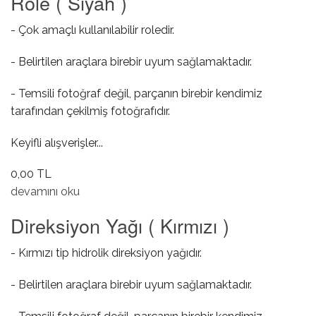
Role ( Siyah )
- Çok amaçlı kullanılabilir roledir.
- Belirtilen araçlara birebir uyum sağlamaktadır.
- Temsili fotoğraf değil, parçanın birebir kendimiz
tarafından çekilmiş fotoğrafıdır.
Keyifli alışverişler...
0,00 TL
40 Amper 4 Bıçaklı Yüksek Güçlü Role ( Siyah ) hakkında
devamını oku
Direksiyon Yağı ( Kırmızı )
- Kırmızı tip hidrolik direksiyon yağıdır.
- Belirtilen araçlara birebir uyum sağlamaktadır.