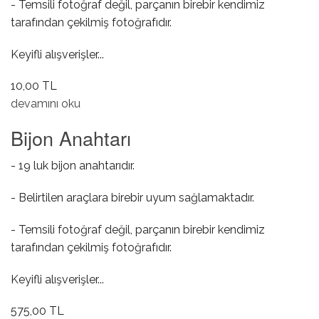
- Temsili fotoğraf değil, parçanın birebir kendimiz
tarafından çekilmiş fotoğrafıdır.
Keyifli alışverişler...
10,00 TL
Döşeme Ve Kaput Keçe Klipsi hakkında
devamını oku
Bijon Anahtarı
- 19 luk bijon anahtarıdır.
- Belirtilen araçlara birebir uyum sağlamaktadır.
- Temsili fotoğraf değil, parçanın birebir kendimiz
tarafından çekilmiş fotoğrafıdır.
Keyifli alışverişler...
575,00 TL