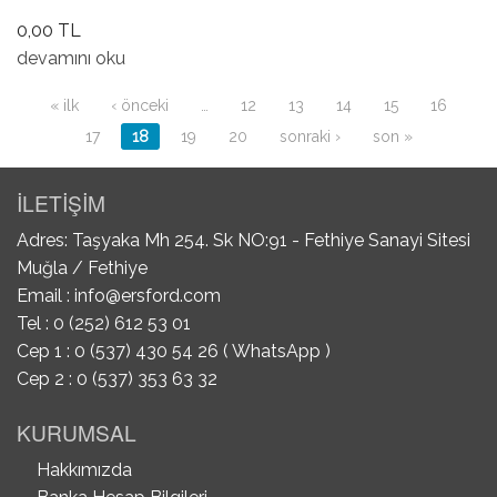
0,00 TL
Hidrolik Yağı DOT4 hakkında
devamını oku
Sayfalar
« ilk
‹ önceki
…
12
13
14
15
16
17
18
19
20
sonraki ›
son »
İLETİŞİM
Adres: Taşyaka Mh 254. Sk NO:91 - Fethiye Sanayi Sitesi
Muğla / Fethiye
Email :
info@ersford.com
Tel : 0 (252) 612 53 01
Cep 1 : 0 (537) 430 54 26 ( WhatsApp )
Cep 2 : 0 (537) 353 63 32
KURUMSAL
Hakkımızda