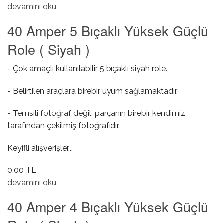
Bijon Anahtarı hakkında
devamını oku
40 Amper 5 Bıçaklı Yüksek Güçlü
Role ( Siyah )
- Çok amaçlı kullanılabilir 5 bıçaklı siyah role.
- Belirtilen araçlara birebir uyum sağlamaktadır.
- Temsili fotoğraf değil, parçanın birebir kendimiz
tarafından çekilmiş fotoğrafıdır.
Keyifli alışverişler...
0,00 TL
40 Amper 5 Bıçaklı Yüksek Güçlü Role ( Siyah ) hakkında
devamını oku
40 Amper 4 Bıçaklı Yüksek Güçlü