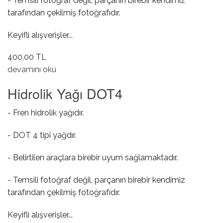
- Temsili fotoğraf değil, parçanın birebir kendimiz
tarafından çekilmiş fotoğrafıdır.
Keyifli alışverişler...
400,00 TL
Direksiyon Yağı ( Kırmızı ) hakkında
devamını oku
Hidrolik Yağı DOT4
- Fren hidrolik yağıdır.
- DOT 4 tipi yağdır.
- Belirtilen araçlara birebir uyum sağlamaktadır.
- Temsili fotoğraf değil, parçanın birebir kendimiz
tarafından çekilmiş fotoğrafıdır.
Keyifli alışverişler...